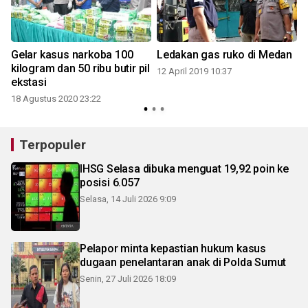
Gelar kasus narkoba 100
Ledakan gas ruko di Medan
4
kilogram dan 50 ribu butir pil
12 April 2019 10:37
ekstasi
18 Agustus 2020 23:22
Terpopuler
IHSG Selasa dibuka menguat 19,92 poin ke
posisi 6.057
Selasa, 14 Juli 2026 9:09
Pelapor minta kepastian hukum kasus
dugaan penelantaran anak di Polda Sumut
Senin, 27 Juli 2026 18:09