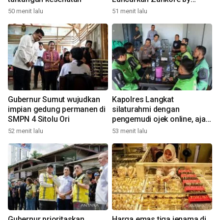
Indosat
50 menit lalu
51 menit lalu
Gubernur Sumut wujudkan
Kapolres Langkat
impian gedung permanen di
silaturahmi dengan
SMPN 4 Sitolu Ori
pengemudi ojek online, ajak
jaga Kamtibmas jelang HUT
52 menit lalu
53 menit lalu
RI
Gubernur prioritaskan
Harga emas tiga jenama di