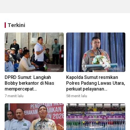
Terkini
DPRD Sumut: Langkah
Kapolda Sumut resmikan
Bobby berkantor di Nias
Polres Padang Lawas Utara,
mempercepat
perkuat pelayanan
pembangunan
kepolisian
7 menit lalu
58 menit lalu