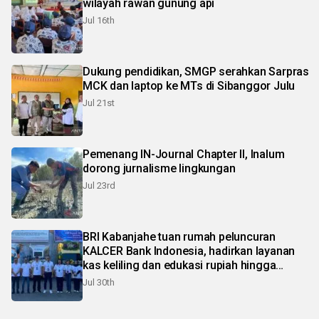
wilayah rawan gunung api
Jul 16th
Dukung pendidikan, SMGP serahkan Sarpras
MCK dan laptop ke MTs di Sibanggor Julu
Jul 21st
Pemenang IN-Journal Chapter II, Inalum
dorong jurnalisme lingkungan
Jul 23rd
BRI Kabanjahe tuan rumah peluncuran
KALCER Bank Indonesia, hadirkan layanan
kas keliling dan edukasi rupiah hingga
pelosok Karo
Jul 30th