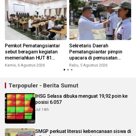
Pemkot Pematangsiantar
Sekretaris Daerah
sebut beragam kegiatan
Pematangsiantar pimpin
memeriahkan HUT 81
upacara di pemusatan
Kemerdekaan RI
latihan calon Paskibraka
Kamis, 6 Agustus 2026
Rabu, 5 Agustus 2026
Terpopuler - Berita Sumut
IHSG Selasa dibuka menguat 19,92 poin ke
posisi 6.057
Jul 14th
SMGP perkuat literasi kebencanaan siswa di