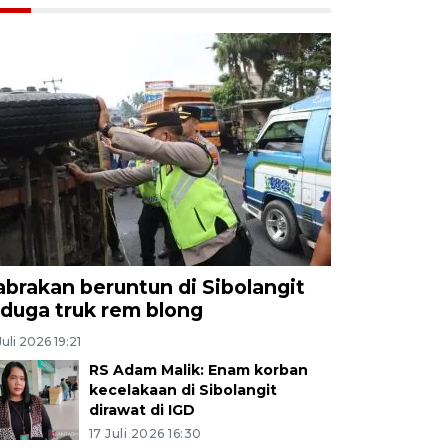
abrakan beruntun di Sibolangit
iduga truk rem blong
Juli 2026 19:21
RS Adam Malik: Enam korban
kecelakaan di Sibolangit
dirawat di IGD
17 Juli 2026 16:30