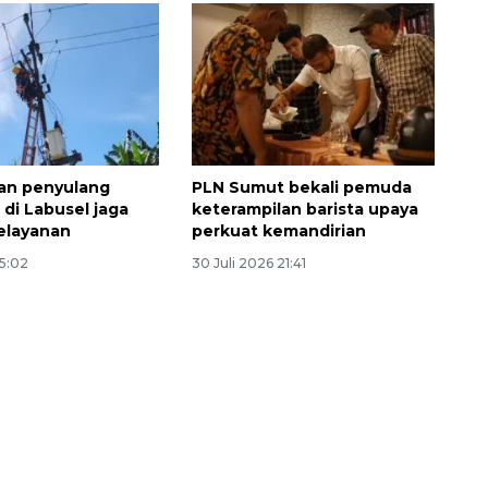
an penyulang
PLN Sumut bekali pemuda
di Labusel jaga
keterampilan barista upaya
pelayanan
perkuat kemandirian
15:02
30 Juli 2026 21:41
Vaksin HPV untuk siswa laki-
laki
2026-08-06 06:30:00