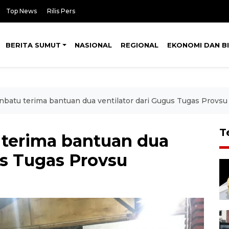
Top News
Rilis Pers
BERITA SUMUT
NASIONAL
REGIONAL
EKONOMI DAN BI
atu terima bantuan dua ventilator dari Gugus Tugas Provsu
T
terima bantuan dua
us Tugas Provsu