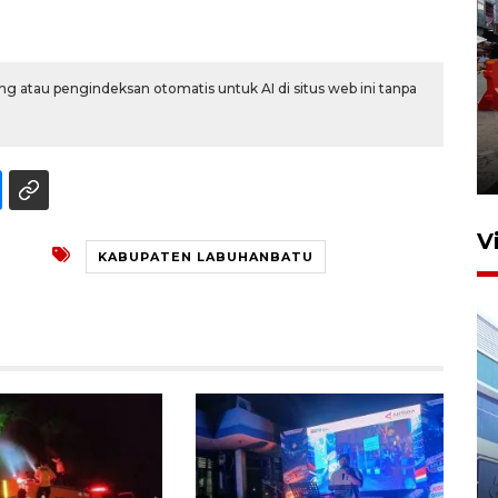
g atau pengindeksan otomatis untuk AI di situs web ini tanpa
Pelaporan SPT Tahunan di
Sumut
27 April 2026 15:34
V
KABUPATEN LABUHANBATU
IDAI perkuat kompetensi
dokter tangani penyakit