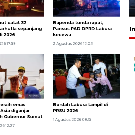
jantung anak
23 Juli 2026 20:04
ut catat 32
Bapenda tunda rapat,
I
karhutla sepanjang
Pansus PAD DPRD Labura
li 2026
kecewa
026 17:59
3 Agustus 2026 12:03
peraih emas
Bordah Labura tampil di
Asia diganjar
PRSU 2026
eh Gubernur Sumut
1 Agustus 2026 09:15
26 12:27