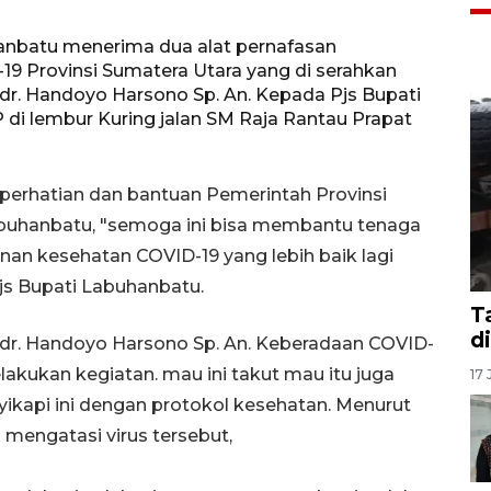
nbatu menerima dua alat pernafasan
-19 Provinsi Sumatera Utara yang di serahkan
dr. Handoyo Harsono Sp. An. Kepada Pjs Bupati
 di lembur Kuring jalan SM Raja Rantau Prapat
perhatian dan bantuan Pemerintah Provinsi
abuhanbatu, "semoga ini bisa membantu tenaga
n kesehatan COVID-19 yang lebih baik lagi
js Bupati Labuhanbatu.
T
d
dr. Handoyo Harsono Sp. An. Keberadaan COVID-
akukan kegiatan. mau ini takut mau itu juga
17 
enyikapi ini dengan protokol kesehatan. Menurut
mengatasi virus tersebut,