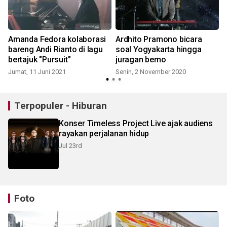
Amanda Fedora kolaborasi
Ardhito Pramono bicara
pen
bareng Andi Rianto di lagu
soal Yogyakarta hingga
bertajuk "Pursuit"
juragan bemo
Jumat, 11 Juni 2021
Senin, 2 November 2020
Terpopuler - Hiburan
Konser Timeless Project Live ajak audiens
rayakan perjalanan hidup
Jul 23rd
Foto