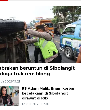
abrakan beruntun di Sibolangit
iduga truk rem blong
Juli 2026 19:21
RS Adam Malik: Enam korban
kecelakaan di Sibolangit
dirawat di IGD
17 Juli 2026 16:30