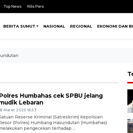
Top News
Rilis Pers
BERITA SUMUT
NASIONAL
REGIONAL
EKONOMI DAN BI
undutan
T
Polres Humbahas cek SPBU jelang
mudik Lebaran
18 Maret 2025 16:53
Satuan Reserse Kriminal (Satreskrim) Kepolisian
Resor (Polres) Humbang Hasundutan (Humbahas)
melakukan pengecekan terhadap ...