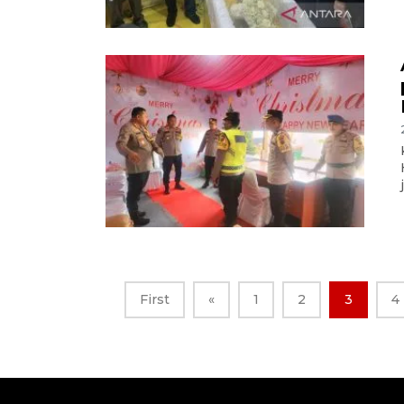
First
«
1
2
3
4