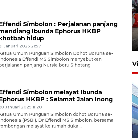
Effendi Simbolon : Perjalanan panjang
Pelaporan SPT Tahunan di
mendiang Ibunda Ephorus HKBP
Sumut
khotbah hidup
27 April 2026 15:34
21 Januari 2025 21:57
Ketua Umum Punguan Simbolon Dohot Boruna se-
Indonesia Effendi MS Simbolon menyebutkan,
V
perjalanan panjang Nursia boru Sihotang, ...
Effendi Simbolon melayat Ibunda
Ephorus HKBP : Selamat Jalan Inong
20 Januari 2025 11:20
Ketua Umum Punguan Simbolon dohot Boruna se-
Indonesia (PSBI), Dr Effendi MS Simbolon, bersama
IDAI perkuat kompetensi
rombongan melayat ke rumah duka ...
dokter tangani penyakit
jantung anak