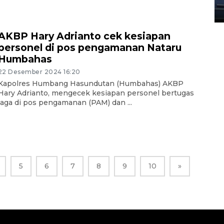
23 Juli 2026 20:04
AKBP Hary Adrianto cek kesiapan
personel di pos pengamanan Nataru
Humbahas
22 Desember 2024 16:20
Kapolres Humbang Hasundutan (Humbahas) AKBP
Hary Adrianto, mengecek kesiapan personel bertugas
jaga di pos pengamanan (PAM) dan ...
5
6
7
8
9
10
»