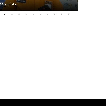
15 jam lalu
4 Agustus 202