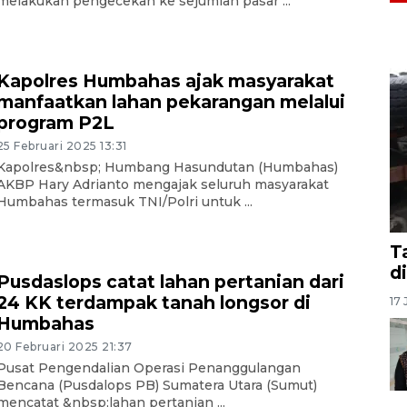
melakukan pengecekan ke sejumlah pasar ...
Kapolres Humbahas ajak masyarakat
manfaatkan lahan pekarangan melalui
program P2L
25 Februari 2025 13:31
Kapolres&nbsp; Humbang Hasundutan (Humbahas)
AKBP Hary Adrianto mengajak seluruh masyarakat
Humbahas termasuk TNI/Polri untuk ...
T
d
Pusdaslops catat lahan pertanian dari
24 KK terdampak tanah longsor di
17 
Humbahas
20 Februari 2025 21:37
Pusat Pengendalian Operasi Penanggulangan
Bencana (Pusdalops PB) Sumatera Utara (Sumut)
mencatat &nbsp;lahan pertanian ...