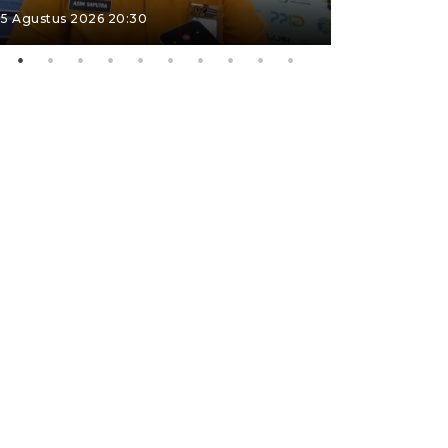
5 Agustus 2026 20:30
4 Agustus 202