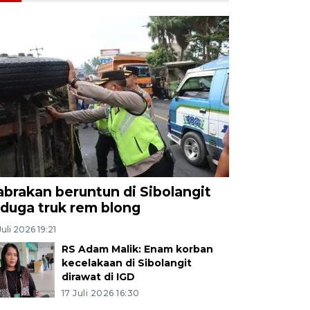
abrakan beruntun di Sibolangit
iduga truk rem blong
Juli 2026 19:21
RS Adam Malik: Enam korban
kecelakaan di Sibolangit
dirawat di IGD
17 Juli 2026 16:30