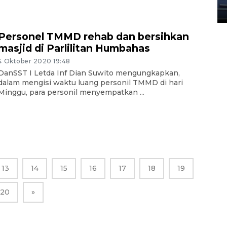
23 Juli 2026 20:04
Personel TMMD rehab dan bersihkan
masjid di Parlilitan Humbahas
4 Oktober 2020 19:48
DanSST I Letda Inf Dian Suwito mengungkapkan,
dalam mengisi waktu luang personil TMMD di hari
Minggu, para personil menyempatkan ...
13
14
15
16
17
18
19
20
»