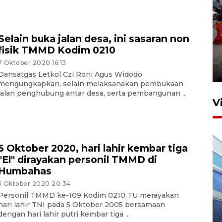
Selain buka jalan desa, ini sasaran non
Pelaporan SPT Tahunan di
fisik TMMD Kodim 0210
Sumut
7 Oktober 2020 16:13
27 April 2026 15:34
Dansatgas Letkol Czi Roni Agus Widodo
mengungkapkan, selain melaksanakan pembukaan
jalan penghubung antar desa, serta pembangunan ...
V
5 Oktober 2020, hari lahir kembar tiga
"El" dirayakan personil TMMD di
Humbahas
5 Oktober 2020 20:34
IDAI perkuat kompetensi
Personil TMMD ke-109 Kodim 0210 TU merayakan
hari lahir TNI pada 5 Oktober 2005 bersamaan
dokter tangani penyakit
dengan hari lahir putri kembar tiga ...
jantung anak