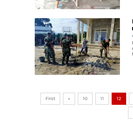
First
«
10
11
12