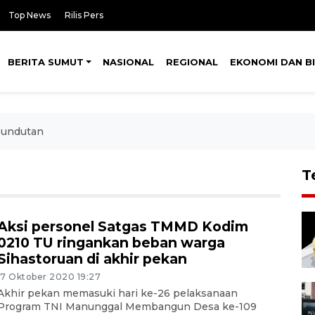
Top News
Rilis Pers
BERITA SUMUT
NASIONAL
REGIONAL
EKONOMI DAN BI
undutan
T
Aksi personel Satgas TMMD Kodim
0210 TU ringankan beban warga
Sihastoruan di akhir pekan
17 Oktober 2020 19:27
Akhir pekan memasuki hari ke-26 pelaksanaan
Program TNI Manunggal Membangun Desa ke-109