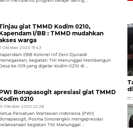
demi membantu program belajar daring ...
Tinjau giat TMMD Kodim 0210,
Kapendam l/BB : TMMD mudahkan
akses warga
11 Oktober 2020 19:43
Kapendam l/BB Kolonel Inf Zeni Djunaidi
menegaskan, kegiatan TNI Manunggal Membangun
Desa ke-109 yang digelar Kodim 0210 di ...
T
d
PWI Bonapasogit apresiasi giat TMMD
Kodim 0210
17 
10 Oktober 2020 22:28
Ketua Persatuan Wartawan Indonesia (PWI)
Bonapasogit, Posma Simorangkir mengapresiasi
pelaksanaan kegiatan TNI Manunggal ...