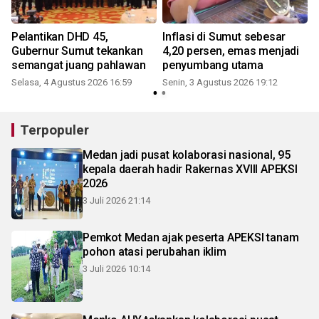
Pelantikan DHD 45,
Inflasi di Sumut sebesar
Gubernur Sumut tekankan
4,20 persen, emas menjadi
semangat juang pahlawan
penyumbang utama
Selasa, 4 Agustus 2026 16:59
Senin, 3 Agustus 2026 19:12
K
Terpopuler
Medan jadi pusat kolaborasi nasional, 95
kepala daerah hadir Rakernas XVIII APEKSI
2026
3 Juli 2026 21:14
Pemkot Medan ajak peserta APEKSI tanam
pohon atasi perubahan iklim
3 Juli 2026 10:14