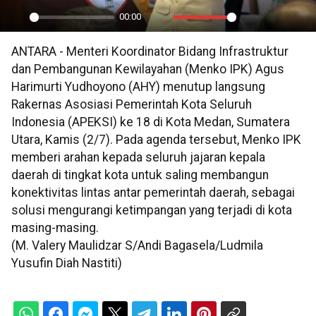
00:00
Play
Mute
Settings
PIP
En
ANTARA - Menteri Koordinator Bidang Infrastruktur
ful
dan Pembangunan Kewilayahan (Menko IPK) Agus
Harimurti Yudhoyono (AHY) menutup langsung
Rakernas Asosiasi Pemerintah Kota Seluruh
Indonesia (APEKSI) ke 18 di Kota Medan, Sumatera
Utara, Kamis (2/7). Pada agenda tersebut, Menko IPK
memberi arahan kepada seluruh jajaran kepala
daerah di tingkat kota untuk saling membangun
konektivitas lintas antar pemerintah daerah, sebagai
solusi mengurangi ketimpangan yang terjadi di kota
masing-masing.
(M. Valery Maulidzar S/Andi Bagasela/Ludmila
Yusufin Diah Nastiti)