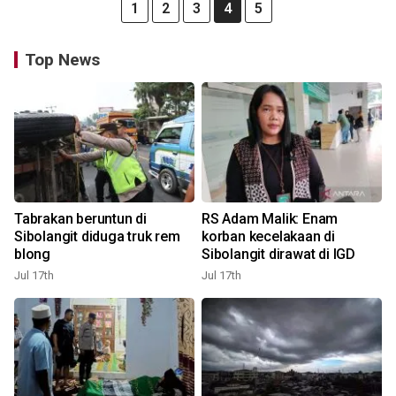
1
2
3
4
5
Top News
Tabrakan beruntun di
RS Adam Malik: Enam
Sibolangit diduga truk rem
korban kecelakaan di
blong
Sibolangit dirawat di IGD
Jul 17th
Jul 17th