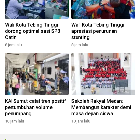
Wali Kota Tebing Tinggi
Wali Kota Tebing Tinggi
dorong optimalisasi SP3
apresiasi penurunan
Catin
stunting
8 jam lalu
8 jam lalu
KAI Sumut catat tren positif
Sekolah Rakyat Medan:
pertumbuhan volume
Membangun karakter demi
penumpang
masa depan siswa
10 jam lalu
10 jam lalu