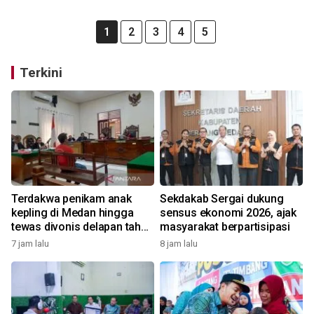
1
2
3
4
5
Terkini
Terdakwa penikam anak
Sekdakab Sergai dukung
kepling di Medan hingga
sensus ekonomi 2026, ajak
tewas divonis delapan tahun
masyarakat berpartisipasi
penjara
7 jam lalu
8 jam lalu