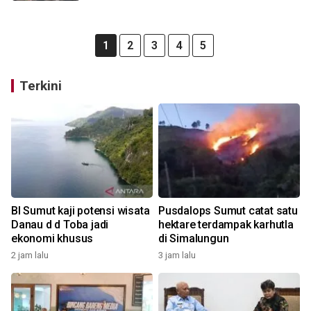
1
2
3
4
5
Terkini
BI Sumut kaji potensi wisata
Pusdalops Sumut catat satu
Danau d d Toba jadi
hektare terdampak karhutla
ekonomi khusus
di Simalungun
2 jam lalu
3 jam lalu