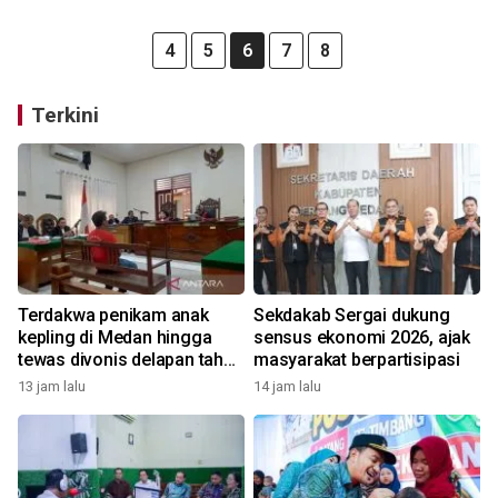
4
5
6
7
8
Terkini
Terdakwa penikam anak
Sekdakab Sergai dukung
kepling di Medan hingga
sensus ekonomi 2026, ajak
tewas divonis delapan tahun
masyarakat berpartisipasi
penjara
13 jam lalu
14 jam lalu