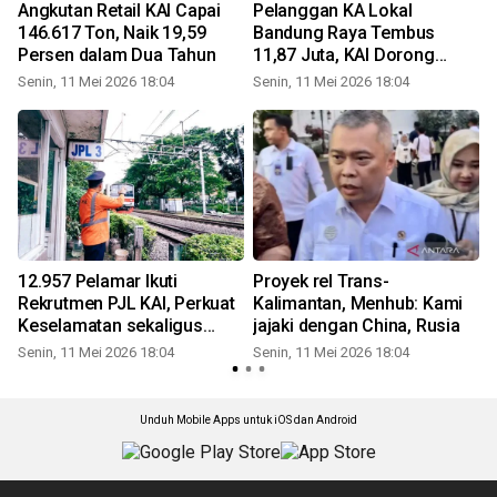
Angkutan Retail KAI Capai
Pelanggan KA Lokal
146.617 Ton, Naik 19,59
Bandung Raya Tembus
Persen dalam Dua Tahun
11,87 Juta, KAI Dorong
Infrastruktur Berbasis
Senin, 11 Mei 2026 18:04
Senin, 11 Mei 2026 18:04
S
Kebutuhan
12.957 Pelamar Ikuti
Proyek rel Trans-
Rekrutmen PJL KAI, Perkuat
Kalimantan, Menhub: Kami
Keselamatan sekaligus
jajaki dengan China, Rusia
Buka Kesempatan Kerja
Senin, 11 Mei 2026 18:04
Senin, 11 Mei 2026 18:04
S
Unduh Mobile Apps untuk iOS dan Android