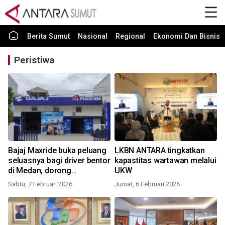
Berita Sumut
Nasional
Regional
Ekonomi Dan Bisnis
Peristiwa
Bajaj Maxride buka peluang
LKBN ANTARA tingkatkan
seluasnya bagi driver bentor
kapastitas wartawan melalui
di Medan, dorong
UKW
peningkatan kesejahteraan
Sabtu, 7 Februari 2026
Jumat, 6 Februari 2026
dan mobilitas inklusif