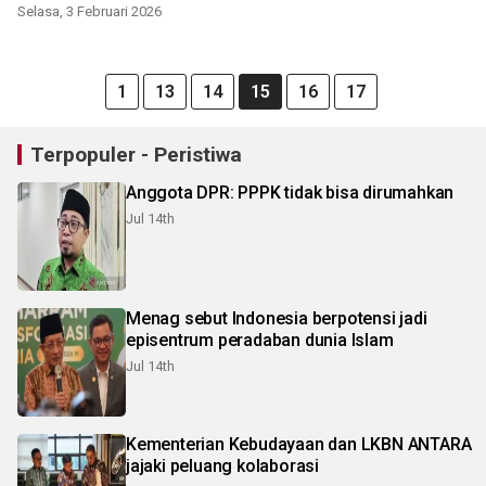
Selasa, 3 Februari 2026
1
13
14
15
16
17
Terpopuler - Peristiwa
Anggota DPR: PPPK tidak bisa dirumahkan
Jul 14th
Menag sebut Indonesia berpotensi jadi
episentrum peradaban dunia Islam
Jul 14th
Kementerian Kebudayaan dan LKBN ANTARA
jajaki peluang kolaborasi