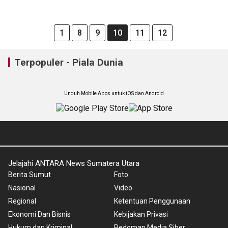
1
8
9
10
11
12
Terpopuler - Piala Dunia
Unduh Mobile Apps untuk iOS dan Android
Jelajahi ANTARA News Sumatera Utara
Berita Sumut
Foto
Nasional
Video
Regional
Ketentuan Penggunaan
Ekonomi Dan Bisnis
Kebijakan Privasi
Hukum dan Kriminal
Pedoman Media Siber