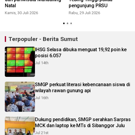
Natal
pengunjung PRSU
Kamis, 30 Juli 2026
Rabu, 29 Juli 2026
S
Terpopuler - Berita Sumut
IHSG Selasa dibuka menguat 19,92 poin ke
posisi 6.057
Jul 14th
SMGP perkuat literasi kebencanaan siswa di
wilayah rawan gunung api
Jul 16th
Dukung pendidikan, SMGP serahkan Sarpras
MCK dan laptop ke MTs di Sibanggor Julu
Jul 21st