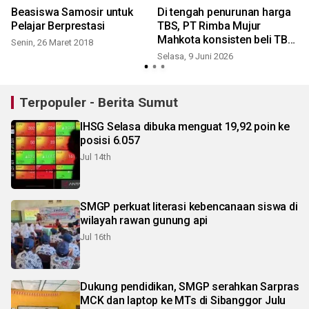
Beasiswa Samosir untuk
Di tengah penurunan harga
Pelajar Berprestasi
TBS, PT Rimba Mujur
Mahkota konsisten beli TBS
Senin, 26 Maret 2018
sesuai ketentuan
Selasa, 9 Juni 2026
Terpopuler - Berita Sumut
IHSG Selasa dibuka menguat 19,92 poin ke
posisi 6.057
Jul 14th
SMGP perkuat literasi kebencanaan siswa di
wilayah rawan gunung api
Jul 16th
Dukung pendidikan, SMGP serahkan Sarpras
MCK dan laptop ke MTs di Sibanggor Julu