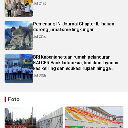
Jul 21st
Pemenang IN-Journal Chapter II, Inalum
dorong jurnalisme lingkungan
Jul 23rd
BRI Kabanjahe tuan rumah peluncuran
KALCER Bank Indonesia, hadirkan layanan
kas keliling dan edukasi rupiah hingga
pelosok Karo
Jul 30th
Foto