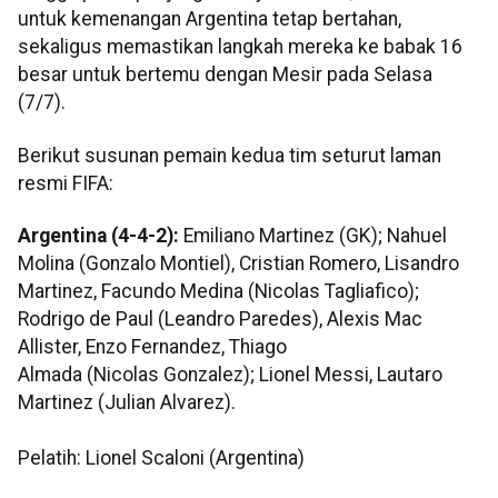
untuk kemenangan Argentina tetap bertahan,
sekaligus memastikan langkah mereka ke babak 16
besar untuk bertemu dengan Mesir pada Selasa
(7/7).
Berikut susunan pemain kedua tim seturut laman
resmi FIFA:
Argentina (4-4-2):
Emiliano Martinez (GK); Nahuel
Molina (Gonzalo Montiel), Cristian Romero, Lisandro
Martinez, Facundo Medina (Nicolas Tagliafico);
Rodrigo de Paul (Leandro Paredes), Alexis Mac
Allister, Enzo Fernandez, Thiago
Almada (Nicolas Gonzalez); Lionel Messi, Lautaro
Martinez (Julian Alvarez).
Pelatih: Lionel Scaloni (Argentina)