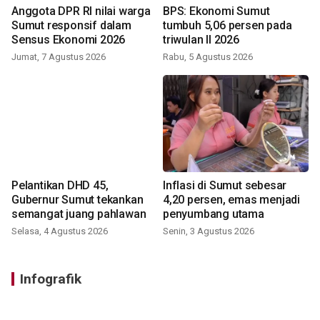
Anggota DPR RI nilai warga
BPS: Ekonomi Sumut
Sumut responsif dalam
tumbuh 5,06 persen pada
Sensus Ekonomi 2026
triwulan II 2026
Jumat, 7 Agustus 2026
Rabu, 5 Agustus 2026
Pelantikan DHD 45,
Inflasi di Sumut sebesar
Gubernur Sumut tekankan
4,20 persen, emas menjadi
semangat juang pahlawan
penyumbang utama
Selasa, 4 Agustus 2026
Senin, 3 Agustus 2026
Infografik