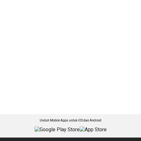
Unduh Mobile Apps untuk iOS dan Android