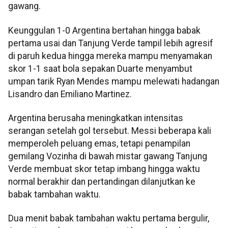
gawang.
Keunggulan 1-0 Argentina bertahan hingga babak
pertama usai dan Tanjung Verde tampil lebih agresif
di paruh kedua hingga mereka mampu menyamakan
skor 1-1 saat bola sepakan Duarte menyambut
umpan tarik Ryan Mendes mampu melewati hadangan
Lisandro dan Emiliano Martinez.
Argentina berusaha meningkatkan intensitas
serangan setelah gol tersebut. Messi beberapa kali
memperoleh peluang emas, tetapi penampilan
gemilang Vozinha di bawah mistar gawang Tanjung
Verde membuat skor tetap imbang hingga waktu
normal berakhir dan pertandingan dilanjutkan ke
babak tambahan waktu.
Dua menit babak tambahan waktu pertama bergulir,