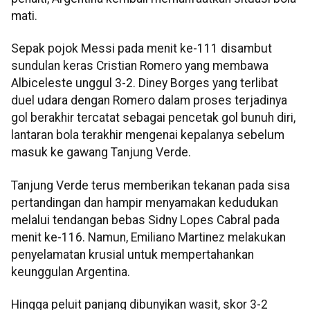
mati.
Sepak pojok Messi pada menit ke-111 disambut
sundulan keras Cristian Romero yang membawa
Albiceleste unggul 3-2. Diney Borges yang terlibat
duel udara dengan Romero dalam proses terjadinya
gol berakhir tercatat sebagai pencetak gol bunuh diri,
lantaran bola terakhir mengenai kepalanya sebelum
masuk ke gawang Tanjung Verde.
Tanjung Verde terus memberikan tekanan pada sisa
pertandingan dan hampir menyamakan kedudukan
melalui tendangan bebas Sidny Lopes Cabral pada
menit ke-116. Namun, Emiliano Martinez melakukan
penyelamatan krusial untuk mempertahankan
keunggulan Argentina.
Hingga peluit panjang dibunyikan wasit, skor 3-2