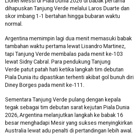
Lionel Messi di Piala Dunia 2026 di babak pertama
dihapuskan Tanjung Verde melalui Laros Duarte dan
skor imbang 1-1 bertahan hingga bubaran waktu
normal.
Argentina memimpin lagi dua menit memasuki babak
tambahan waktu pertama lewat Lisandro Martinez,
tapi Tanjung Verde membalas pada menit ke-103
lewat Sidny Cabral. Para pendukung Tanjung
Verde patut patah hati ketika langkah tim debutan
Piala Dunia itu dipastikan terhenti akibat gol bunuh diri
Diney Borges pada menit ke-111.
Sementara Tanjung Verde pulang dengan kepala
tegak sebagai tim debutan sarat kejutan Piala Dunia
2026, Argentina melanjutkan langkah ke babak 16
besar menghadapi Mesir yang sukses menyingkirkan
Australia lewat adu penalti di pertandingan lebih awal.