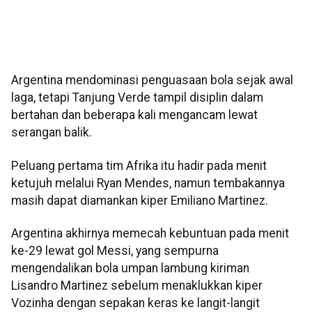
Argentina mendominasi penguasaan bola sejak awal
laga, tetapi Tanjung Verde tampil disiplin dalam
bertahan dan beberapa kali mengancam lewat
serangan balik.
Peluang pertama tim Afrika itu hadir pada menit
ketujuh melalui Ryan Mendes, namun tembakannya
masih dapat diamankan kiper Emiliano Martinez.
Argentina akhirnya memecah kebuntuan pada menit
ke-29 lewat gol Messi, yang sempurna
mengendalikan bola umpan lambung kiriman
Lisandro Martinez sebelum menaklukkan kiper
Vozinha dengan sepakan keras ke langit-langit