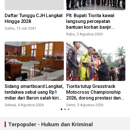
Daftar Tunggu CJH Langkat
Plt. Bupati Tiorita kawal
Hingga 2028
langsung percepatan
bantuan korban banjir
Sabtu, 13 Juli 2041
Langkat ke Jakarta
Rabu, 5 Agustus 2026
Sidang smartboard Langkat,
Tiorita tutup Grasstrack
terdakwa sebut uang Rp1
Motocross Championship
miliar dari Baron salah kirim
2026, dorong prestasi dan
untuk Pj Bupati
pariwisata Langkat
Selasa, 4 Agustus 2026
Senin, 3 Agustus 2026
Terpopuler - Hukum dan Kriminal