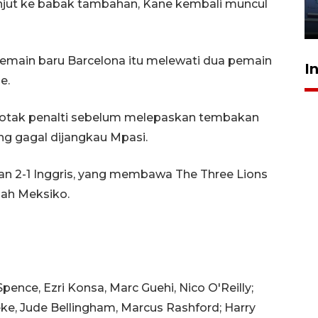
jantung anak
njut ke babak tambahan, Kane kembali muncul
23 Juli 2026 20:04
 Pemain baru Barcelona itu melewati dua pemain
I
e.
kotak penalti sebelum melepaskan tembakan
ng gagal dijangkau Mpasi.
 2-1 Inggris, yang membawa The Three Lions
ah Meksiko.
pence, Ezri Konsa, Marc Guehi, Nico O'Reilly;
eke, Jude Bellingham, Marcus Rashford; Harry