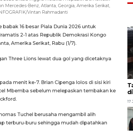
n Mercedes-Benz, Atlanta, Georgia, Amerika Serikat,
 INFOGRAFIK/Vintan Rahmadanti
e babak 16 besar Piala Dunia 2026 untuk
amatis 2-1 atas Republik Demokrasi Kongo
ta, Amerika Serikat, Rabu (1/7).
n Three Lions lewat dua gol yang dicetaknya
ada menit ke-7. Brian Cipenga lolos di sisi kiri
T
ncel Mbemba sebelum melepaskan tembakan ke
d
ckford.
17 
homas Tuchel berusaha mengambil alih
rap terburu-buru sehingga mudah dipatahkan