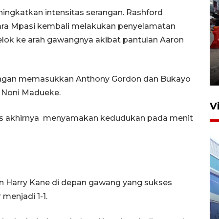
ingkatkan intensitas serangan. Rashford
ra Mpasi kembali melakukan penyelamatan
elok ke arah gawangnya akibat pantulan Aaron
Pelaporan SPT Tahunan di
Sumut
27 April 2026 15:34
dengan memasukkan Anthony Gordon dan Bukayo
 Noni Madueke.
V
gris akhirnya menyamakan kedudukan pada menit
n Harry Kane di depan gawang yang sukses
enjadi 1-1.
IDAI perkuat kompetensi
dokter tangani penyakit