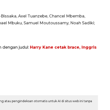
-Bissaka, Axel Tuanzebe, Chancel Mbemba,
nael Mbuku, Samuel Moutoussamy, Noah Sadiki;
m dengan judul:
Harry Kane cetak brace, Inggris
Ekspedisi Rupiah Berdaulat
2026 sambangi Papua
2026-08-06 13:15:00
g atau pengindeksan otomatis untuk AI di situs web ini tanpa