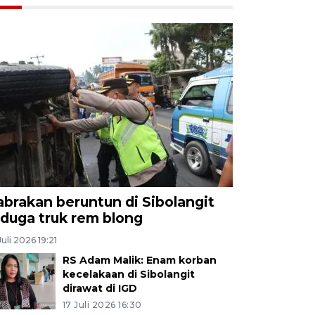
abrakan beruntun di Sibolangit
iduga truk rem blong
Juli 2026 19:21
RS Adam Malik: Enam korban
kecelakaan di Sibolangit
dirawat di IGD
17 Juli 2026 16:30