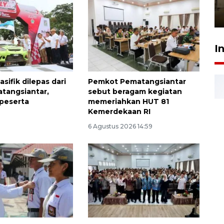
Berhaji
27 Juli 2026 20:00
I
asifik dilepas dari
Pemkot Pematangsiantar
tangsiantar,
sebut beragam kegiatan
 peserta
memeriahkan HUT 81
Kemerdekaan RI
6 Agustus 2026 14:59