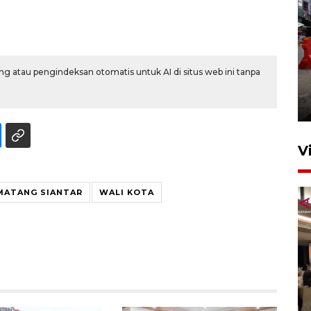
Pelaporan SPT Tahunan di
g atau pengindeksan otomatis untuk AI di situs web ini tanpa
Sumut
27 April 2026 15:34
V
MATANG SIANTAR
WALI KOTA
Kodam I Bukit Barisan
luncurkan program Kodam