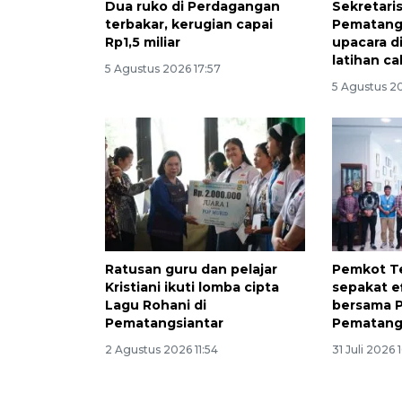
Dua ruko di Perdagangan
Sekretari
terbakar, kerugian capai
Pematangs
Rp1,5 miliar
upacara d
latihan ca
5 Agustus 2026 17:57
5 Agustus 20
Ratusan guru dan pelajar
Pemkot Te
Kristiani ikuti lomba cipta
sepakat ef
Lagu Rohani di
bersama 
Pematangsiantar
Pematang 
2 Agustus 2026 11:54
31 Juli 2026 