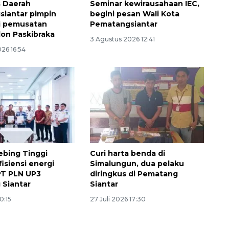
s Daerah
Seminar kewirausahaan IEC,
iantar pimpin
begini pesan Wali Kota
i pemusatan
Pematangsiantar
lon Paskibraka
3 Agustus 2026 12:41
26 16:54
160 ribu sambungan baru
jaringan gas 2026
bing Tinggi
Curi harta benda di
2026-08-07 18:00:00
isiensi energi
Simalungun, dua pelaku
PT PLN UP3
diringkus di Pematang
Siantar
Siantar
10:15
27 Juli 2026 17:30