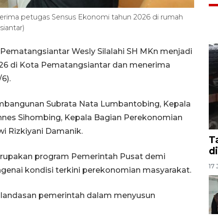
enerima petugas Sensus Ekonomi tahun 2026 di rumah
iantar)
 Pematangsiantar Wesly Silalahi SH MKn menjadi
26 di Kota Pematangsiantar dan menerima
/6).
mbangunan Subrata Nata Lumbantobing, Kepala
nnes Sihombing, Kepala Bagian Perekonomian
i Rizkiyani Damanik.
T
d
rupakan program Pemerintah Pusat demi
17 
nai kondisi terkini perekonomian masyarakat.
kan landasan pemerintah dalam menyusun