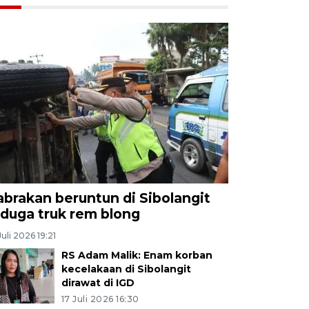
abrakan beruntun di Sibolangit
iduga truk rem blong
Juli 2026 19:21
RS Adam Malik: Enam korban
kecelakaan di Sibolangit
dirawat di IGD
17 Juli 2026 16:30