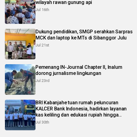
wilayah rawan gunung api
Jul 16th
Dukung pendidikan, SMGP serahkan Sarpras
MCK dan laptop ke MTs di Sibanggor Julu
Jul 21st
Pemenang IN-Journal Chapter II, Inalum
dorong jurnalisme lingkungan
Jul 23rd
BRI Kabanjahe tuan rumah peluncuran
KALCER Bank Indonesia, hadirkan layanan
kas keliling dan edukasi rupiah hingga
pelosok Karo
Jul 30th