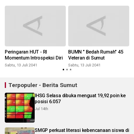
Peringaran HUT - RI
BUMN " Bedah Rumah" 45
Momentum Introspeksi Diri
Veteran di Sumut
Sabtu, 13 Juli 2041
Sabtu, 13 Juli 2041
S
Terpopuler - Berita Sumut
IHSG Selasa dibuka menguat 19,92 poin ke
posisi 6.057
Jul 14th
SMGP perkuat literasi kebencanaan siswa di