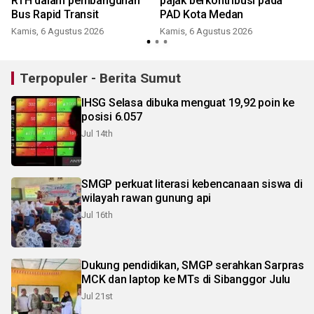
r
RTH dalam pembangunan
pajak berkontribusi pada
Bus Rapid Transit
PAD Kota Medan
Kamis, 6 Agustus 2026
Kamis, 6 Agustus 2026
Terpopuler - Berita Sumut
IHSG Selasa dibuka menguat 19,92 poin ke
posisi 6.057
Jul 14th
SMGP perkuat literasi kebencanaan siswa di
wilayah rawan gunung api
Jul 16th
Dukung pendidikan, SMGP serahkan Sarpras
MCK dan laptop ke MTs di Sibanggor Julu
Jul 21st