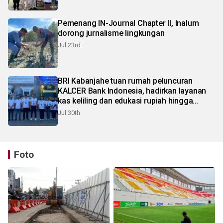
Pemenang IN-Journal Chapter II, Inalum
dorong jurnalisme lingkungan
Jul 23rd
BRI Kabanjahe tuan rumah peluncuran
KALCER Bank Indonesia, hadirkan layanan
kas keliling dan edukasi rupiah hingga
pelosok Karo
Jul 30th
Foto