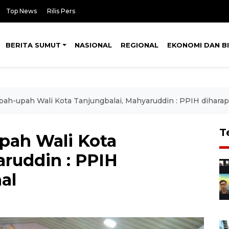
Top News
Rilis Pers
BERITA SUMUT
NASIONAL
REGIONAL
EKONOMI DAN BI
ah-upah Wali Kota Tanjungbalai, Mahyaruddin : PPIH diharap
T
pah Wali Kota
aruddin : PPIH
al