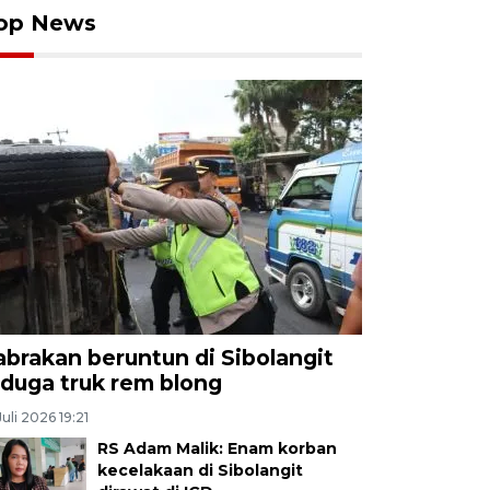
op News
abrakan beruntun di Sibolangit
iduga truk rem blong
Juli 2026 19:21
RS Adam Malik: Enam korban
kecelakaan di Sibolangit