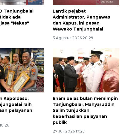
D Tanjungbalai
Lantik pejabat
tidak ada
Administrator, Pengawas
jasa "Nakes"
dan Kapus, ini pesan
Wawako Tanjungbalai
3 Agustus 2026 20:29
Ekonomi triwulan II-2026
tumbuh 5,29 persen
n Kapoldasu,
Enam belas bulan memimpin
jungbalai raih
Tanjungbalai, Mahyaruddin
2026-08-06 18:45:00
aan pelayanan
Salim tunjukkan
keberhasilan pelayanan
publik
 10:26
27 Juli 2026 17:25