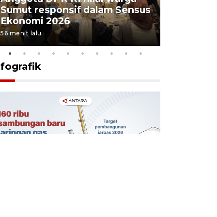
Sumut responsif dalam Sensus
5,06 pers
Ekonomi 2026
2026
56 menit lalu
5 Agustus 202
nfografik