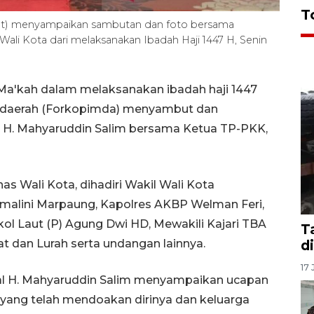
T
njet) menyampaikan sambutan dan foto bersama
li Kota dari melaksanakan Ibadah Haji 1447 H, Senin
 Ma'kah dalam melaksanakan ibadah haji 1447
an daerah (Forkopimda) menyambut dan
 H. Mahyaruddin Salim bersama Ketua TP-PKK,
s Wali Kota, dihadiri Wakil Wali Kota
alini Marpaung, Kapolres AKBP Welman Feri,
kol Laut (P) Agung Dwi HD, Mewakili Kajari TBA
T
 dan Lurah serta undangan lainnya.
d
17 
lal H. Mahyaruddin Salim menyampaikan ucapan
yang telah mendoakan dirinya dan keluarga