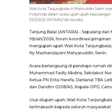
Wali Kota Tanjungbalai H.Mahruddin Salim (i
Forpimda dalam acara upah-upah kepulangan Wa
(15/5/202) ANTARA/Yan Aswika.
Tanjung Balai (ANTARA) - Sepulang dari
Hijriah/2026, forum koordinasi pimpin
mengupah-upah Wali Kota Tanjungbalai,
Ny Mashandayani Mahyaruddin, Senin.
Acara berlangsung di pendopo rumah dina
Muhammad Fadly Abdina, Sekdakot Nurm
Ketua PN Erita Harefa, Danlanal TBA Let
dan Dandim 0208/AS, Kepala OPD, Camat
Usai diupah-upah, Wali Kota Tanjungba
terimakasih kepada seluruh masyarakat 