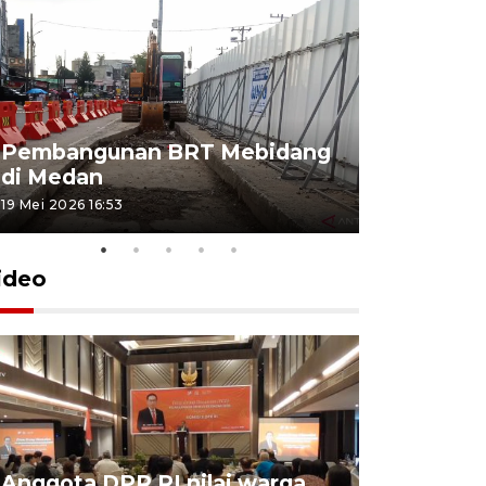
Pembangunan BRT Mebidang
Persiapa
di Medan
menyambu
19 Mei 2026 16:53
11 Mei 2026 15
ideo
Anggota DPR RI nilai warga
BPS: Eko