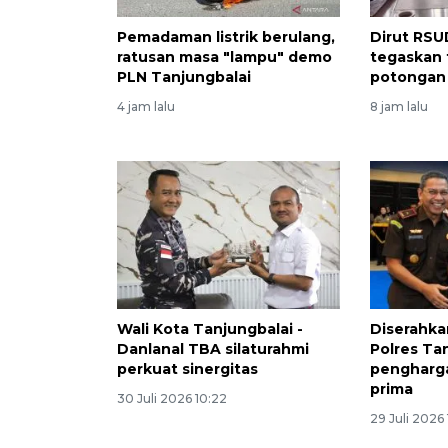
Pemadaman listrik berulang,
Dirut RSU
ratusan masa "lampu" demo
tegaskan 
PLN Tanjungbalai
potongan 
4 jam lalu
8 jam lalu
Wali Kota Tanjungbalai -
Diserahka
Danlanal TBA silaturahmi
Polres Tan
perkuat sinergitas
pengharg
prima
30 Juli 2026 10:22
29 Juli 2026