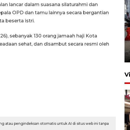
alan lancar dalam suasana silaturahmi dan
pala OPD dan tamu lainnya secara bergantian
beserta istri.
26), sebanyak 130 orang jamaah haji Kota
Pelaporan SPT Tahunan di
eadaan sehat, dan disambut secara resmi oleh
Sumut
27 April 2026 15:34
V
g atau pengindeksan otomatis untuk AI di situs web ini tanpa
Kodam I Bukit Barisan