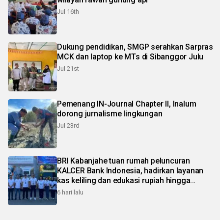
Jul 16th
Dukung pendidikan, SMGP serahkan Sarpras
MCK dan laptop ke MTs di Sibanggor Julu
Jul 21st
Pemenang IN-Journal Chapter II, Inalum
dorong jurnalisme lingkungan
Jul 23rd
BRI Kabanjahe tuan rumah peluncuran
KALCER Bank Indonesia, hadirkan layanan
kas keliling dan edukasi rupiah hingga
pelosok Karo
6 hari lalu