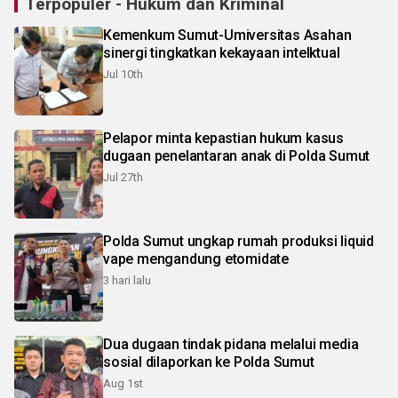
Terpopuler - Hukum dan Kriminal
Kemenkum Sumut-Umiversitas Asahan
sinergi tingkatkan kekayaan intelktual
Jul 10th
Pelapor minta kepastian hukum kasus
dugaan penelantaran anak di Polda Sumut
Jul 27th
Polda Sumut ungkap rumah produksi liquid
vape mengandung etomidate
3 hari lalu
Dua dugaan tindak pidana melalui media
sosial dilaporkan ke Polda Sumut
Aug 1st