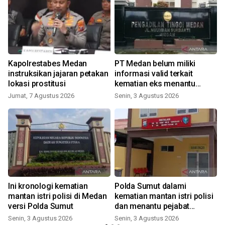
p
Kapolrestabes Medan
PT Medan belum miliki
instruksikan jajaran petakan
informasi valid terkait
lokasi prostitusi
kematian eks menantu
mantan pejabat
Jumat, 7 Agustus 2026
Senin, 3 Agustus 2026
kepaniteraan
Ini kronologi kematian
Polda Sumut dalami
4
mantan istri polisi di Medan
kematian mantan istri polisi
versi Polda Sumut
dan menantu pejabat
kepaniteraan PT Medan
Senin, 3 Agustus 2026
Senin, 3 Agustus 2026
K