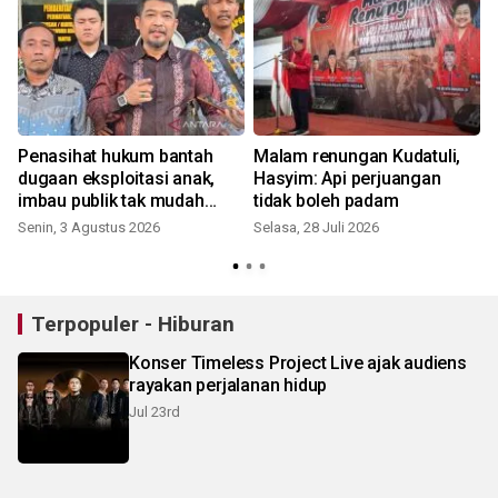
Penasihat hukum bantah
Malam renungan Kudatuli,
dugaan eksploitasi anak,
Hasyim: Api perjuangan
imbau publik tak mudah
tidak boleh padam
terprovokasi
Senin, 3 Agustus 2026
Selasa, 28 Juli 2026
S
Terpopuler - Hiburan
Konser Timeless Project Live ajak audiens
rayakan perjalanan hidup
Jul 23rd