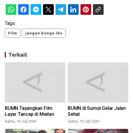
Tags:
Film
jangan bunga ibu
Terkait
i
BUMN Tayangkan Film
BUMN di Sumut Gelar Jalan
Layar Tancap di Medan
Sehat
Sabtu, 13 Juli 2041
Sabtu, 13 Juli 2041
J