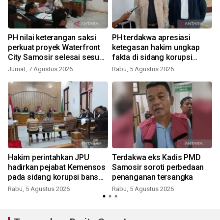
PH nilai keterangan saksi
PH terdakwa apresiasi
perkuat proyek Waterfront
ketegasan hakim ungkap
City Samosir selesai sesuai
fakta di sidang korupsi
D
adendum
Waterfront City Samosir
Jumat, 7 Agustus 2026
Rabu, 5 Agustus 2026
Hakim perintahkan JPU
Terdakwa eks Kadis PMD
hadirkan pejabat Kemensos
Samosir soroti perbedaan
a
pada sidang korupsi bansos
penanganan tersangka
Samosir
Rabu, 5 Agustus 2026
Rabu, 5 Agustus 2026