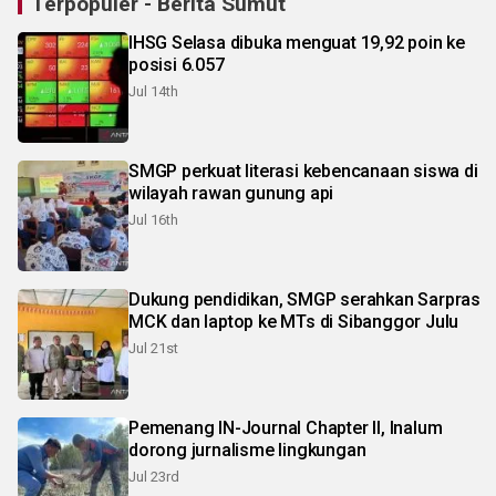
Terpopuler - Berita Sumut
IHSG Selasa dibuka menguat 19,92 poin ke
posisi 6.057
Jul 14th
SMGP perkuat literasi kebencanaan siswa di
wilayah rawan gunung api
Jul 16th
Dukung pendidikan, SMGP serahkan Sarpras
MCK dan laptop ke MTs di Sibanggor Julu
Jul 21st
Pemenang IN-Journal Chapter II, Inalum
dorong jurnalisme lingkungan
Jul 23rd