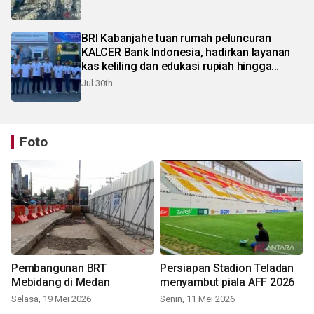
BRI Kabanjahe tuan rumah peluncuran
KALCER Bank Indonesia, hadirkan layanan
kas keliling dan edukasi rupiah hingga
pelosok Karo
Jul 30th
Foto
Pembangunan BRT
Persiapan Stadion Teladan
Mebidang di Medan
menyambut piala AFF 2026
Selasa, 19 Mei 2026
Senin, 11 Mei 2026