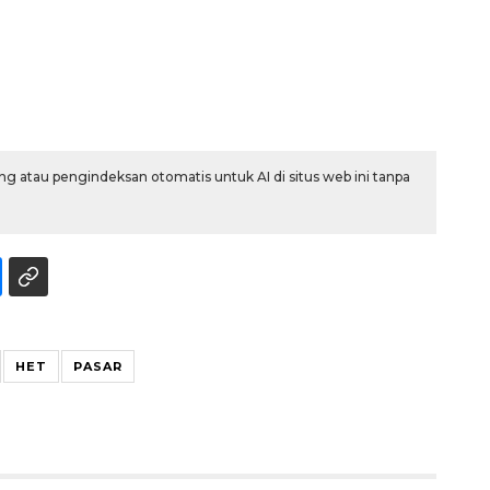
g atau pengindeksan otomatis untuk AI di situs web ini tanpa
Ekonomi triwulan II-2026
tumbuh 5,29 persen
2026-08-06 18:45:00
HET
PASAR