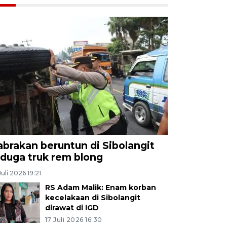
abrakan beruntun di Sibolangit
iduga truk rem blong
Juli 2026 19:21
RS Adam Malik: Enam korban
kecelakaan di Sibolangit
dirawat di IGD
17 Juli 2026 16:30