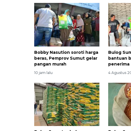
Bobby Nasution soroti harga
Bulog Sum
beras, Pemprov Sumut gelar
bantuan be
pangan murah
penerima
10 jam lalu
4 Agustus 20