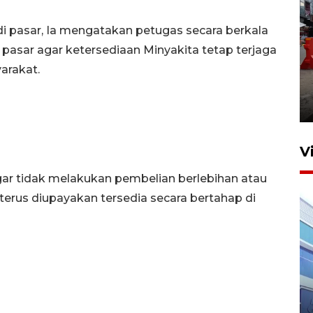
i pasar, Ia mengatakan petugas secara berkala
pasar agar ketersediaan Minyakita tetap terjaga
Pelaporan SPT Tahunan di
rakat.
Sumut
27 April 2026 15:34
V
ar tidak melakukan pembelian berlebihan atau
erus diupayakan tersedia secara bertahap di
IDAI perkuat kompetensi
dokter tangani penyakit