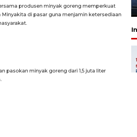
jantung anak
 bersama produsen minyak goreng memperkuat
23 Juli 2026 20:04
Minyakita di pasar guna menjamin ketersediaan
masyarakat.
I
pasokan minyak goreng dari 1,5 juta liter
.