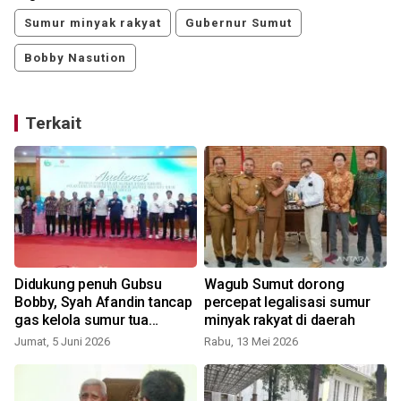
Sumur minyak rakyat
Gubernur Sumut
Bobby Nasution
Terkait
Didukung penuh Gubsu
Wagub Sumut dorong
Bobby, Syah Afandin tancap
percepat legalisasi sumur
gas kelola sumur tua
minyak rakyat di daerah
Langkat untuk rakyat
Jumat, 5 Juni 2026
Rabu, 13 Mei 2026