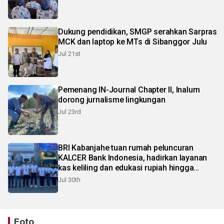
Dukung pendidikan, SMGP serahkan Sarpras
MCK dan laptop ke MTs di Sibanggor Julu
Jul 21st
Pemenang IN-Journal Chapter II, Inalum
dorong jurnalisme lingkungan
Jul 23rd
BRI Kabanjahe tuan rumah peluncuran
KALCER Bank Indonesia, hadirkan layanan
kas keliling dan edukasi rupiah hingga
pelosok Karo
Jul 30th
Foto