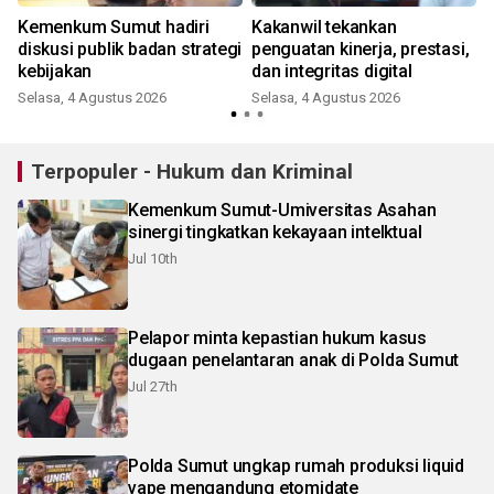
Kemenkum Sumut hadiri
Kakanwil tekankan
diskusi publik badan strategi
penguatan kinerja, prestasi,
kebijakan
dan integritas digital
Selasa, 4 Agustus 2026
Selasa, 4 Agustus 2026
J
Terpopuler - Hukum dan Kriminal
Kemenkum Sumut-Umiversitas Asahan
sinergi tingkatkan kekayaan intelktual
Jul 10th
Pelapor minta kepastian hukum kasus
dugaan penelantaran anak di Polda Sumut
Jul 27th
Polda Sumut ungkap rumah produksi liquid
vape mengandung etomidate