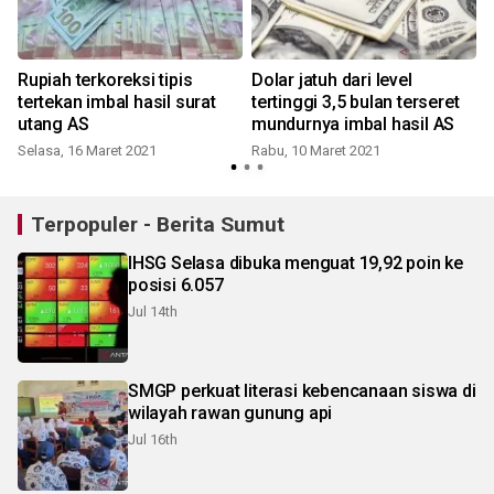
Rupiah terkoreksi tipis
Dolar jatuh dari level
tertekan imbal hasil surat
tertinggi 3,5 bulan terseret
utang AS
mundurnya imbal hasil AS
Selasa, 16 Maret 2021
Rabu, 10 Maret 2021
S
Terpopuler - Berita Sumut
IHSG Selasa dibuka menguat 19,92 poin ke
posisi 6.057
Jul 14th
SMGP perkuat literasi kebencanaan siswa di
wilayah rawan gunung api
Jul 16th