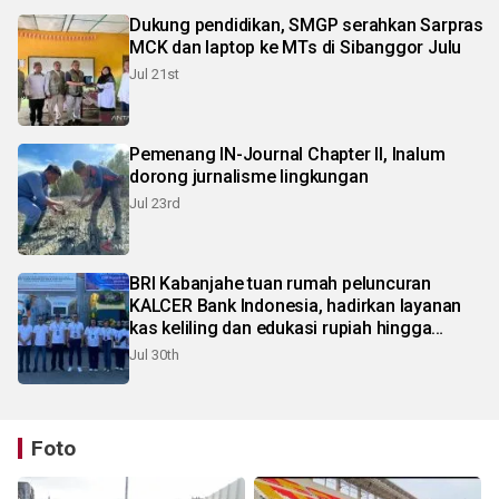
Dukung pendidikan, SMGP serahkan Sarpras
MCK dan laptop ke MTs di Sibanggor Julu
Jul 21st
Pemenang IN-Journal Chapter II, Inalum
dorong jurnalisme lingkungan
Jul 23rd
BRI Kabanjahe tuan rumah peluncuran
KALCER Bank Indonesia, hadirkan layanan
kas keliling dan edukasi rupiah hingga
pelosok Karo
Jul 30th
Foto