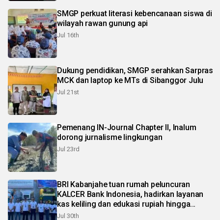
SMGP perkuat literasi kebencanaan siswa di
wilayah rawan gunung api
Jul 16th
Dukung pendidikan, SMGP serahkan Sarpras
MCK dan laptop ke MTs di Sibanggor Julu
Jul 21st
Pemenang IN-Journal Chapter II, Inalum
dorong jurnalisme lingkungan
Jul 23rd
BRI Kabanjahe tuan rumah peluncuran
KALCER Bank Indonesia, hadirkan layanan
kas keliling dan edukasi rupiah hingga
pelosok Karo
Jul 30th