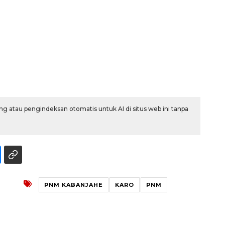
g atau pengindeksan otomatis untuk AI di situs web ini tanpa
PNM KABANJAHE
KARO
PNM