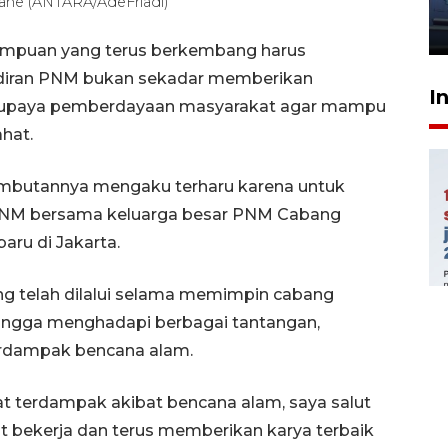
jantung anak
he (ANTARA/AdeFriadi)
23 Juli 2026 20:04
mampuan yang terus berkembang harus
adiran PNM bukan sekadar memberikan
I
ri upaya pemberdayaan masyarakat agar mampu
hat.
sambutannya mengaku terharu karena untuk
 PNM bersama keluarga besar PNM Cabang
ru di Jakarta.
g telah dilalui selama memimpin cabang
 hingga menghadapi berbagai tantangan,
terdampak bencana alam.
t terdampak akibat bencana alam, saya salut
 bekerja dan terus memberikan karya terbaik