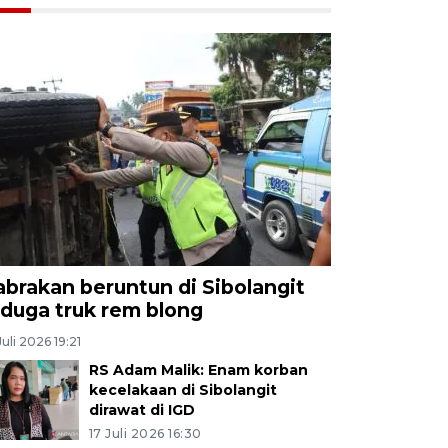
abrakan beruntun di Sibolangit
iduga truk rem blong
Juli 2026 19:21
RS Adam Malik: Enam korban
kecelakaan di Sibolangit
dirawat di IGD
17 Juli 2026 16:30