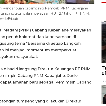
n Pangaribuan didampingi Pemcab PNM Kabanjahe
 tanda syukur dalam perayaan HUT 27 tahun PT PNM,
/AdeFriadi)
al Madani (PNM) Cabang Kabanjahe merayakan
gan penuh khidmat dan kebersamaan di
engusung tema "Bersama di Setiap Langkah,
yaan ini menjadi momentum memperkuat
yakan masyarakat.
T
na dihadiri langsung Direktur Keuangan PT PNM,
d
Pemimpin Cabang PNM Kabanjahe, Daniel
17 
 mendapat amanah baru sebagai Pemimpin Cabang
otongan tumpeng yang dilakukan Direktur