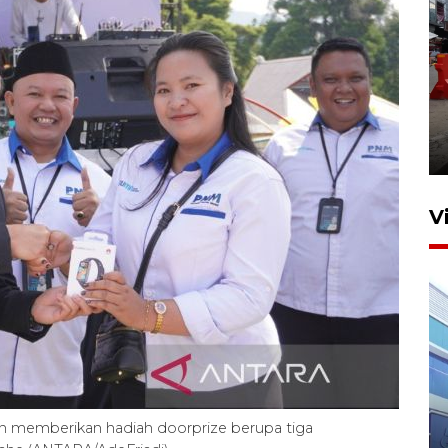
Pelaporan SPT Tahunan di
Sumut
27 April 2026 15:34
V
IDAI perkuat kompetensi
dokter tangani penyakit
 memberikan hadiah doorprize berupa tiga