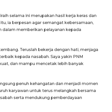
raih selama ini merupakan hasil kerja keras dan
itu, ia berpesan agar semangat kebersamaan,
nkan dalam memberikan pelayanan kepada
rkembang. Teruslah bekerja dengan hati, menjaga
 terbaik kepada nasabah. Saya yakin PNM
 kuat, dan mampu mencetak lebih banyak
Ekonomi triwulan II-2026
tumbuh 5,29 persen
2026-08-06 18:45:00
langsung penuh kehangatan dan menjadi momen
eluruh karyawan untuk terus melangkah bersama
asabah serta mendukung pemberdayaan