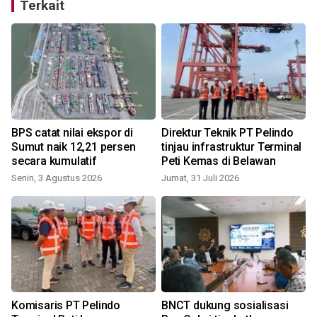
Terkait
BPS catat nilai ekspor di
Direktur Teknik PT Pelindo
Sumut naik 12,21 persen
tinjau infrastruktur Terminal
r
secara kumulatif
Peti Kemas di Belawan
Senin, 3 Agustus 2026
Jumat, 31 Juli 2026
R
Komisaris PT Pelindo
BNCT dukung sosialisasi