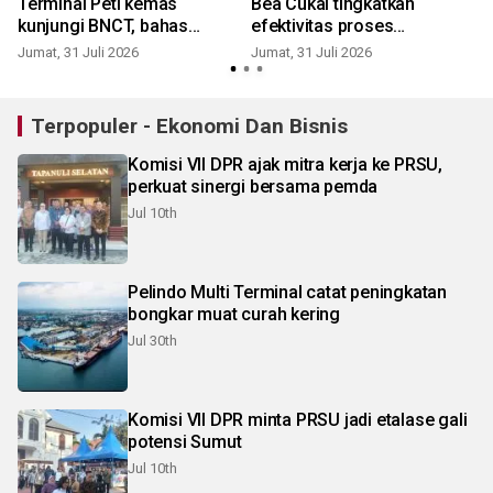
Terminal Peti kemas
Bea Cukai tingkatkan
kunjungi BNCT, bahas
efektivitas proses
operasional terminal
penerbitan SP3KK empty
Jumat, 31 Juli 2026
Jumat, 31 Juli 2026
K
container
Terpopuler - Ekonomi Dan Bisnis
Komisi VII DPR ajak mitra kerja ke PRSU,
perkuat sinergi bersama pemda
Jul 10th
Pelindo Multi Terminal catat peningkatan
bongkar muat curah kering
Jul 30th
Komisi VII DPR minta PRSU jadi etalase gali
potensi Sumut
Jul 10th