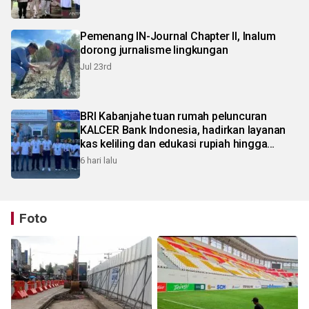
Pemenang IN-Journal Chapter II, Inalum
dorong jurnalisme lingkungan
Jul 23rd
BRI Kabanjahe tuan rumah peluncuran
KALCER Bank Indonesia, hadirkan layanan
kas keliling dan edukasi rupiah hingga
pelosok Karo
6 hari lalu
Foto