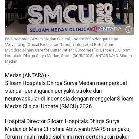
Para pemateri Siloam Medan Clinical Update 2026 dengan tema
"Advancing Clinical Excelence Through Integrated Referal and
Multidisciplinary Care for Better Patient Outcomes" di Lantai 15, Siloam
Hospitals Dhirga Surya Medan, Sabtu (30/5/2025). ANTARA/HO-Siloam
Medan
Medan (ANTARA) -
Siloam Hospitals Dhirga Surya Medan memperkuat
standar penanganan penyakit stroke dan
neurovaskular di Indonesia dengan menggelar Siloam
Medan Clinical Update (SMCU) 2026.
Hospital Director Siloam Hospitals Dhirga Surya
Medan dr Maria Christina Abiwiyanti MARS mengaku,
forum ilmiah multidisiplin ini mempertemukan pakar