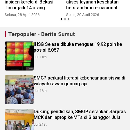
insiden kereta di Bekasi
akses layanan kesehatan
Timur jadi 14 orang
berstandar internasional
Selasa, 28 April 2026
Senin, 20 April 2026
Terpopuler - Berita Sumut
IHSG Selasa dibuka menguat 19,92 poin ke
posisi 6.057
Jul 14th
SMGP perkuat literasi kebencanaan siswa di
wilayah rawan gunung api
Jul 16th
Dukung pendidikan, SMGP serahkan Sarpras
MCK dan laptop ke MTs di Sibanggor Julu
Jul 21st