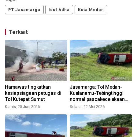
PT Jasamarga
Idul Adha
Kota Medan
Terkait
Hamawas tingkatkan
Jasamarga: Tol Medan-
kesiapsiagaan petugas di
Kualanamu-Tebingtinggi
Tol Kutepat Sumut
normal pascakecelakaan
bus
Kamis, 25 Juni 2026
Selasa, 12 Mei 2026
S