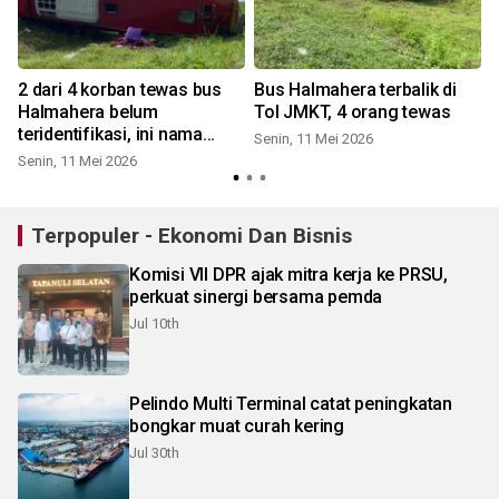
2 dari 4 korban tewas bus
Bus Halmahera terbalik di
Halmahera belum
Tol JMKT, 4 orang tewas
teridentifikasi, ini nama
Senin, 11 Mei 2026
korban bus maut di Tol
Senin, 11 Mei 2026
S
JMKT
Terpopuler - Ekonomi Dan Bisnis
Komisi VII DPR ajak mitra kerja ke PRSU,
perkuat sinergi bersama pemda
Jul 10th
Pelindo Multi Terminal catat peningkatan
bongkar muat curah kering
Jul 30th