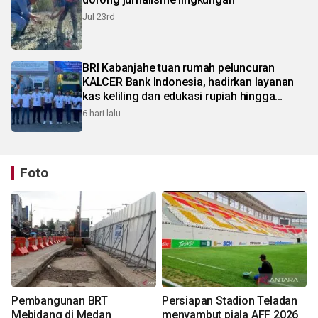
Jul 23rd
BRI Kabanjahe tuan rumah peluncuran
KALCER Bank Indonesia, hadirkan layanan
kas keliling dan edukasi rupiah hingga
pelosok Karo
6 hari lalu
Foto
Pembangunan BRT
Persiapan Stadion Teladan
Mebidang di Medan
menyambut piala AFF 2026