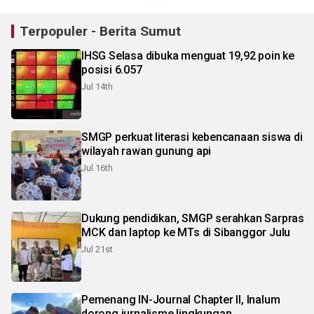
Terpopuler - Berita Sumut
IHSG Selasa dibuka menguat 19,92 poin ke
posisi 6.057
Jul 14th
SMGP perkuat literasi kebencanaan siswa di
wilayah rawan gunung api
Jul 16th
Dukung pendidikan, SMGP serahkan Sarpras
MCK dan laptop ke MTs di Sibanggor Julu
Jul 21st
Pemenang IN-Journal Chapter II, Inalum
dorong jurnalisme lingkungan