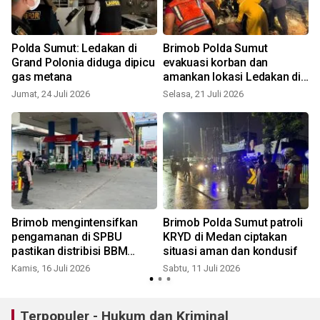
k
Polda Sumut: Ledakan di
Brimob Polda Sumut
n
Grand Polonia diduga dipicu
evakuasi korban dan
gas metana
amankan lokasi Ledakan di
Grand Polonia
Jumat, 24 Juli 2026
Selasa, 21 Juli 2026
S
Brimob mengintensifkan
Brimob Polda Sumut patroli
pengamanan di SPBU
KRYD di Medan ciptakan
pastikan distribisi BBM
situasi aman dan kondusif
lancar
Kamis, 16 Juli 2026
Sabtu, 11 Juli 2026
K
Terpopuler - Hukum dan Kriminal