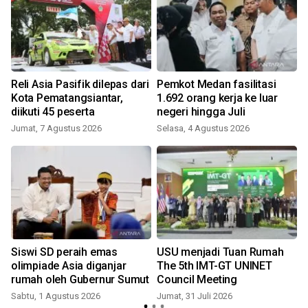
Reli Asia Pasifik dilepas dari
Pemkot Medan fasilitasi
Kota Pematangsiantar,
1.692 orang kerja ke luar
diikuti 45 peserta
negeri hingga Juli
Jumat, 7 Agustus 2026
Selasa, 4 Agustus 2026
K
a
Siswi SD peraih emas
USU menjadi Tuan Rumah
olimpiade Asia diganjar
The 5th IMT-GT UNINET
rumah oleh Gubernur Sumut
Council Meeting
Sabtu, 1 Agustus 2026
Jumat, 31 Juli 2026
S