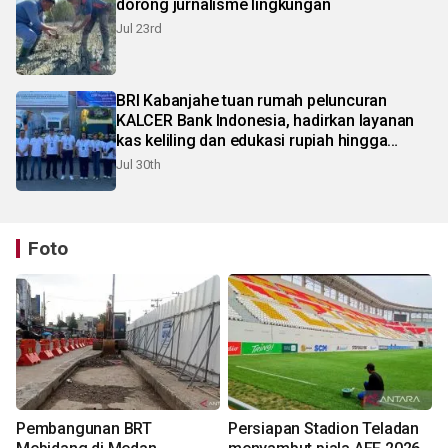
dorong jurnalisme lingkungan
Jul 23rd
BRI Kabanjahe tuan rumah peluncuran
KALCER Bank Indonesia, hadirkan layanan
kas keliling dan edukasi rupiah hingga
pelosok Karo
Jul 30th
Foto
Pembangunan BRT
Persiapan Stadion Teladan