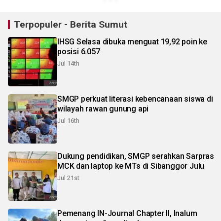
Terpopuler - Berita Sumut
IHSG Selasa dibuka menguat 19,92 poin ke
posisi 6.057
Jul 14th
SMGP perkuat literasi kebencanaan siswa di
wilayah rawan gunung api
Jul 16th
Dukung pendidikan, SMGP serahkan Sarpras
MCK dan laptop ke MTs di Sibanggor Julu
Jul 21st
Pemenang IN-Journal Chapter II, Inalum