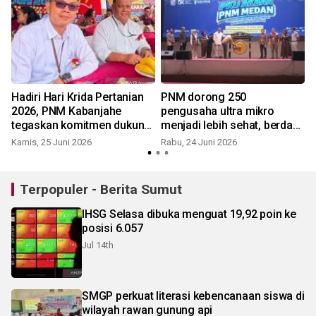
Hadiri Hari Krida Pertanian
PNM dorong 250
2026, PNM Kabanjahe
pengusaha ultra mikro
tegaskan komitmen dukung
menjadi lebih sehat, berdaya
petani dan UMKM Karo
dan siap bersaing
Kamis, 25 Juni 2026
Rabu, 24 Juni 2026
S
Terpopuler - Berita Sumut
IHSG Selasa dibuka menguat 19,92 poin ke
posisi 6.057
Jul 14th
SMGP perkuat literasi kebencanaan siswa di
wilayah rawan gunung api