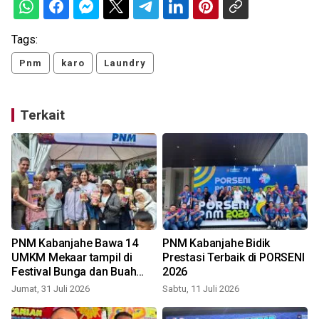
Tags:
Pnm
karo
Laundry
Terkait
PNM Kabanjahe Bawa 14
PNM Kabanjahe Bidik
UMKM Mekaar tampil di
Prestasi Terbaik di PORSENI
Festival Bunga dan Buah
2026
Karo, dorong produk lokal
Jumat, 31 Juli 2026
Sabtu, 11 Juli 2026
R
naik kelas