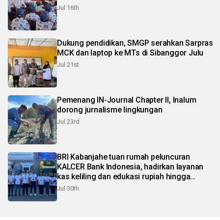
Jul 16th
Dukung pendidikan, SMGP serahkan Sarpras
MCK dan laptop ke MTs di Sibanggor Julu
Jul 21st
Pemenang IN-Journal Chapter II, Inalum
dorong jurnalisme lingkungan
Jul 23rd
BRI Kabanjahe tuan rumah peluncuran
KALCER Bank Indonesia, hadirkan layanan
kas keliling dan edukasi rupiah hingga
pelosok Karo
Jul 30th