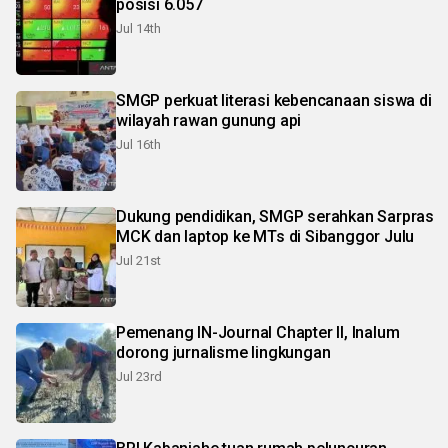
posisi 6.057
Jul 14th
SMGP perkuat literasi kebencanaan siswa di
wilayah rawan gunung api
Jul 16th
Dukung pendidikan, SMGP serahkan Sarpras
MCK dan laptop ke MTs di Sibanggor Julu
Jul 21st
Pemenang IN-Journal Chapter II, Inalum
dorong jurnalisme lingkungan
Jul 23rd