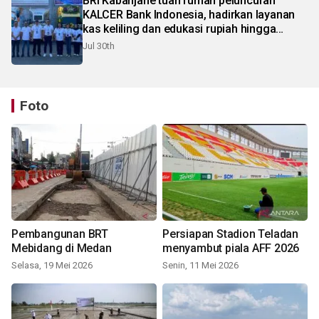
BRI Kabanjahe tuan rumah peluncuran
KALCER Bank Indonesia, hadirkan layanan
kas keliling dan edukasi rupiah hingga
pelosok Karo
Jul 30th
Foto
Pembangunan BRT
Persiapan Stadion Teladan
Mebidang di Medan
menyambut piala AFF 2026
Selasa, 19 Mei 2026
Senin, 11 Mei 2026