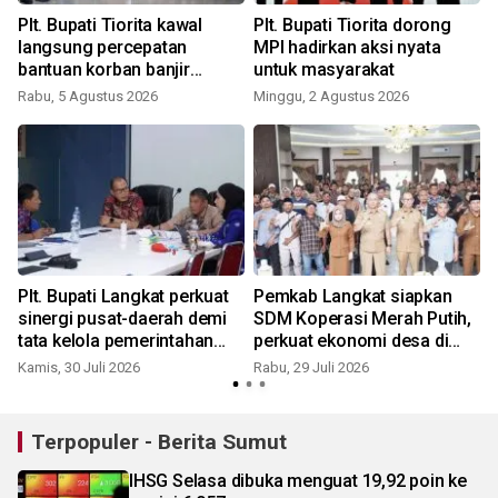
Plt. Bupati Tiorita kawal
Plt. Bupati Tiorita dorong
langsung percepatan
MPI hadirkan aksi nyata
bantuan korban banjir
untuk masyarakat
Langkat ke Jakarta
Rabu, 5 Agustus 2026
Minggu, 2 Agustus 2026
S
Plt. Bupati Langkat perkuat
Pemkab Langkat siapkan
sinergi pusat-daerah demi
SDM Koperasi Merah Putih,
tata kelola pemerintahan
perkuat ekonomi desa di
yang lebih baik
Langkat
Kamis, 30 Juli 2026
Rabu, 29 Juli 2026
M
Terpopuler - Berita Sumut
IHSG Selasa dibuka menguat 19,92 poin ke