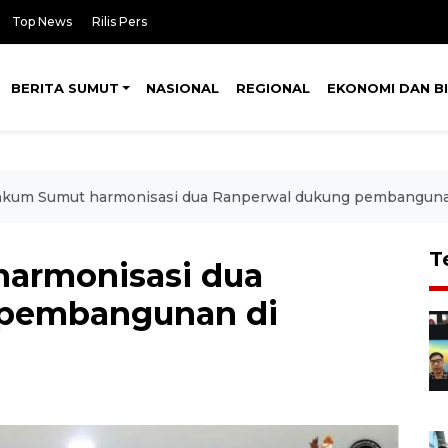
Top News
Rilis Pers
BERITA SUMUT
NASIONAL
REGIONAL
EKONOMI DAN BI
kum Sumut harmonisasi dua Ranperwal dukung pembangunan
T
armonisasi dua
 pembangunan di