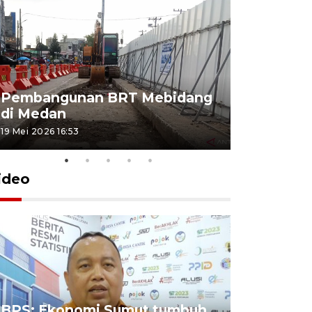
Pembangunan BRT Mebidang
Persiapa
di Medan
menyambu
19 Mei 2026 16:53
11 Mei 2026 15
ideo
BPS: Ekonomi Sumut tumbuh
Pelantik