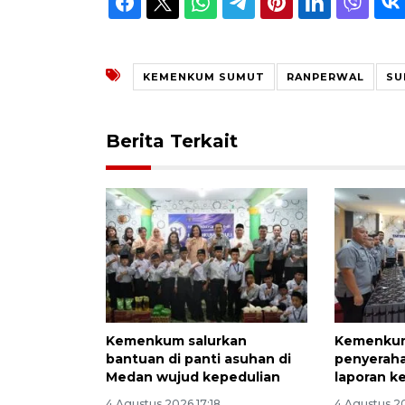
KEMENKUM SUMUT
RANPERWAL
SU
Berita Terkait
Kemenkum salurkan
Kemenkum
bantuan di panti asuhan di
penyeraha
Medan wujud kepedulian
laporan k
4 Agustus 2026 17:18
4 Agustus 2