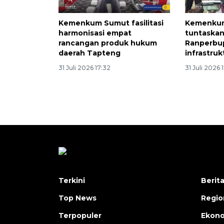
Kemenkum Sumut fasilitasi
Kemenku
harmonisasi empat
tuntaskan
rancangan produk hukum
Ranperbu
daerah Tapteng
infrastruk
31 Juli 2026 17:32
31 Juli 2026 
Terkini
Berit
Top News
Regio
Terpopuler
Ekono