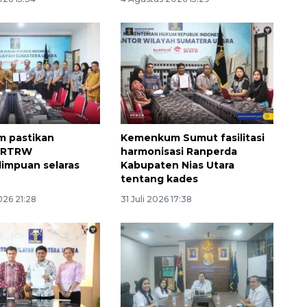
 pastikan
Kemenkum Sumut fasilitasi
 RTRW
harmonisasi Ranperda
impuan selaras
Kabupaten Nias Utara
tentang kades
026 21:28
31 Juli 2026 17:38
Sinyal positif perekonomian
Indonesia
2026-08-05 15:00:00