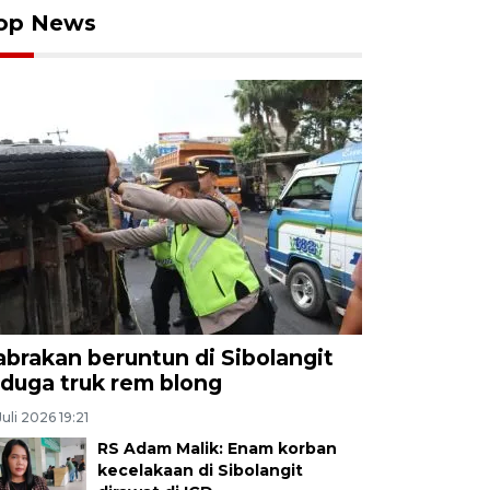
op News
abrakan beruntun di Sibolangit
iduga truk rem blong
Juli 2026 19:21
RS Adam Malik: Enam korban
kecelakaan di Sibolangit