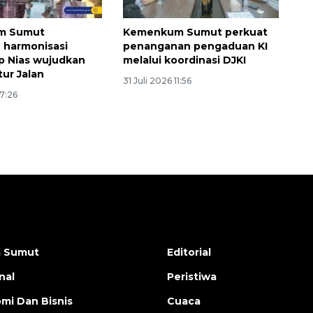
m Sumut
Kemenkum Sumut perkuat
 harmonisasi
penanganan pengaduan KI
p Nias wujudkan
melalui koordinasi DJKI
tur Jalan
31 Juli 2026 11:56
17:26
a Sumut
Editorial
nal
Peristiwa
mi Dan Bisnis
Cuaca