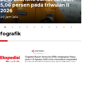
5,06 persen pada triwulan II
Sumut te
2026
juang pa
20 jam lalu
4 Agustus 202
nfografik