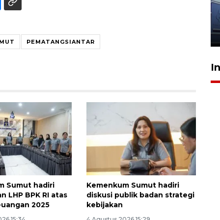
dokter tangani penyakit
jantung anak
23 Juli 2026 20:04
MUT
PEMATANGSIANTAR
I
 Sumut hadiri
Kemenkum Sumut hadiri
n LHP BPK RI atas
diskusi publik badan strategi
euangan 2025
kebijakan
026 15:34
4 Agustus 2026 15:29