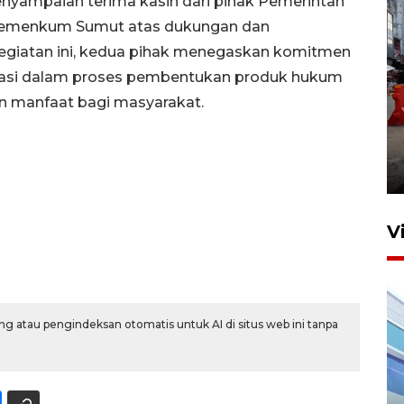
nyampaian terima kasih dari pihak Pemerintah
Kemenkum Sumut atas dukungan dan
kegiatan ini, kedua pihak menegaskan komitmen
orasi dalam proses pembentukan produk hukum
n manfaat bagi masyarakat.
Pelaporan SPT Tahunan di
Sumut
27 April 2026 15:34
V
g atau pengindeksan otomatis untuk AI di situs web ini tanpa
IDAI perkuat kompetensi