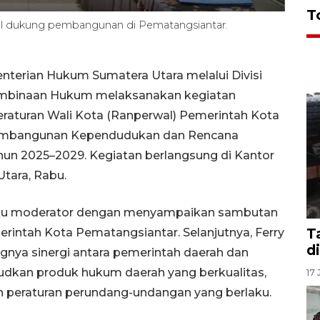
T
 dukung pembangunan di Pematangsiantar.
terian Hukum Sumatera Utara melalui Divisi
mbinaan Hukum melaksanakan kegiatan
raturan Wali Kota (Ranperwal) Pemerintah Kota
Pembangunan Kependudukan dan Rencana
n 2025–2029. Kegiatan berlangsung di Kantor
tara, Rabu.
elaku moderator dengan menyampaikan sambutan
T
merintah Kota Pematangsiantar. Selanjutnya, Ferry
d
nya sinergi antara pemerintah daerah dan
kan produk hukum daerah yang berkualitas,
17 
n peraturan perundang-undangan yang berlaku.