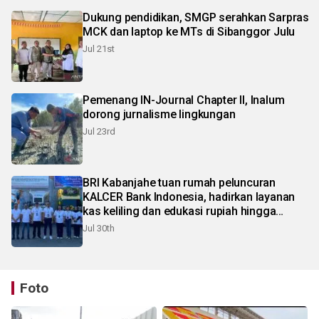
Dukung pendidikan, SMGP serahkan Sarpras
MCK dan laptop ke MTs di Sibanggor Julu
Jul 21st
Pemenang IN-Journal Chapter II, Inalum
dorong jurnalisme lingkungan
Jul 23rd
BRI Kabanjahe tuan rumah peluncuran
KALCER Bank Indonesia, hadirkan layanan
kas keliling dan edukasi rupiah hingga
pelosok Karo
Jul 30th
Foto