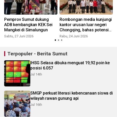
a
Pemprov Sumut dukung
Rombongan media kunjungi
ADB kembangkan KEK Sei
kantor urusan luar negeri
Mangkei di Simalungun
Chongqing, bahas potensi
kerja sama
Sabtu, 27 Juni 2026
Rabu, 24 Juni 2026
Terpopuler - Berita Sumut
IHSG Selasa dibuka menguat 19,92 poin ke
posisi 6.057
Jul 14th
SMGP perkuat literasi kebencanaan siswa di
wilayah rawan gunung api
Jul 16th