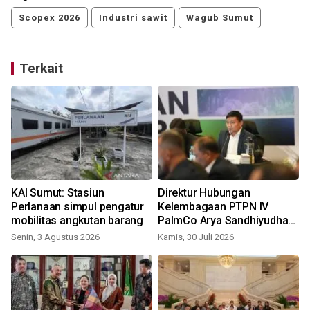
Scopex 2026
Industri sawit
Wagub Sumut
Terkait
KAI Sumut: Stasiun
Direktur Hubungan
Perlanaan simpul pengatur
Kelembagaan PTPN IV
mobilitas angkutan barang
PalmCo Arya Sandhiyudha
daftar jadi mahasiswa
Senin, 3 Agustus 2026
Kamis, 30 Juli 2026
K
perdana magister ITSI,
dukung pengembangan
SDM perkebunan