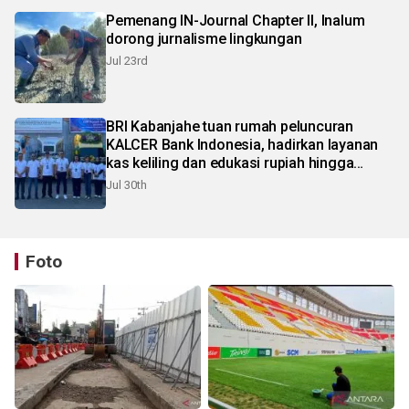
Pemenang IN-Journal Chapter II, Inalum
dorong jurnalisme lingkungan
Jul 23rd
BRI Kabanjahe tuan rumah peluncuran
KALCER Bank Indonesia, hadirkan layanan
kas keliling dan edukasi rupiah hingga
pelosok Karo
Jul 30th
Foto