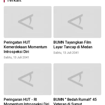
Terkait
Peringatan HUT
BUMN Tayangkan Film
Kemerdekaan Momentum
Layar Tancap di Medan
Introspeksi Diri
Sabtu, 13 Juli 2041
Sabtu, 13 Juli 2041
S
Peringaran HUT - RI
BUMN " Bedah Rumah" 45
Momentum Introspeksi Diri
Veteran di Sumut