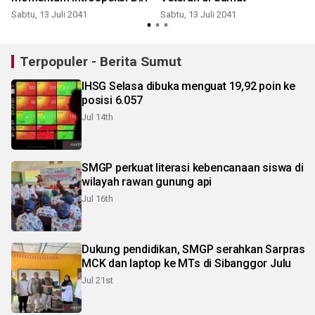
Sabtu, 13 Juli 2041
Sabtu, 13 Juli 2041
S
Terpopuler - Berita Sumut
IHSG Selasa dibuka menguat 19,92 poin ke
posisi 6.057
Jul 14th
SMGP perkuat literasi kebencanaan siswa di
wilayah rawan gunung api
Jul 16th
Dukung pendidikan, SMGP serahkan Sarpras
MCK dan laptop ke MTs di Sibanggor Julu
Jul 21st