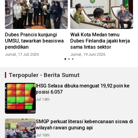
Dubes Prancis kunjungi
Wali Kota Medan temu
a
UMSU, tawarkan beasiswa
Dubes Finlandia jajaki kerja
pendidikan
sama lintas sektor
S
Jumat, 17 Juli 2026
Jumat, 19 Juni 2026
Terpopuler - Berita Sumut
IHSG Selasa dibuka menguat 19,92 poin ke
posisi 6.057
Jul 14th
SMGP perkuat literasi kebencanaan siswa di
wilayah rawan gunung api
Jul 16th