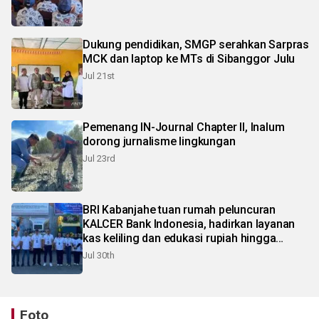
Dukung pendidikan, SMGP serahkan Sarpras
MCK dan laptop ke MTs di Sibanggor Julu
Jul 21st
Pemenang IN-Journal Chapter II, Inalum
dorong jurnalisme lingkungan
Jul 23rd
BRI Kabanjahe tuan rumah peluncuran
KALCER Bank Indonesia, hadirkan layanan
kas keliling dan edukasi rupiah hingga
pelosok Karo
Jul 30th
Foto