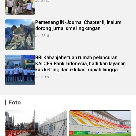
Jul 21st
Pemenang IN-Journal Chapter II, Inalum
dorong jurnalisme lingkungan
Jul 23rd
BRI Kabanjahe tuan rumah peluncuran
KALCER Bank Indonesia, hadirkan layanan
kas keliling dan edukasi rupiah hingga
pelosok Karo
Jul 30th
Foto