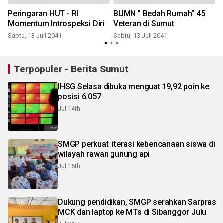
Peringaran HUT - RI
BUMN " Bedah Rumah" 45
Momentum Introspeksi Diri
Veteran di Sumut
Sabtu, 13 Juli 2041
Sabtu, 13 Juli 2041
S
Terpopuler - Berita Sumut
IHSG Selasa dibuka menguat 19,92 poin ke
posisi 6.057
Jul 14th
SMGP perkuat literasi kebencanaan siswa di
wilayah rawan gunung api
Jul 16th
Dukung pendidikan, SMGP serahkan Sarpras
MCK dan laptop ke MTs di Sibanggor Julu