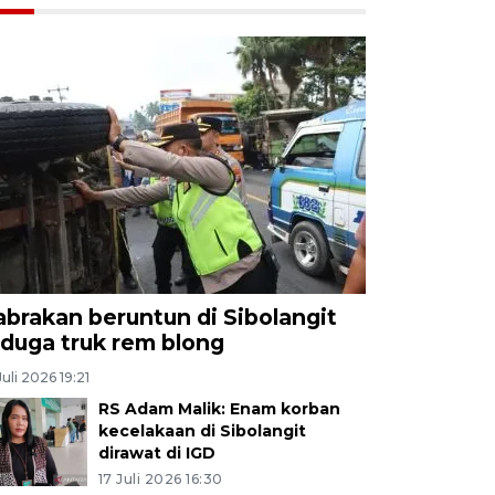
abrakan beruntun di Sibolangit
iduga truk rem blong
Juli 2026 19:21
RS Adam Malik: Enam korban
kecelakaan di Sibolangit
dirawat di IGD
17 Juli 2026 16:30