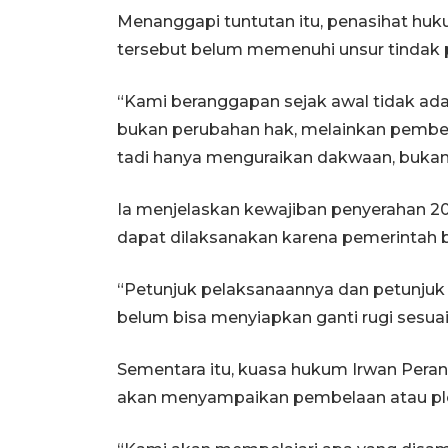
Menanggapi tuntutan itu, penasihat huku
tersebut belum memenuhi unsur tindak p
“Kami beranggapan sejak awal tidak ada 
bukan perubahan hak, melainkan pemberi
tadi hanya menguraikan dakwaan, bukan 
Ia menjelaskan kewajiban penyerahan 20
dapat dilaksanakan karena pemerintah be
“Petunjuk pelaksanaannya dan petunjuk 
belum bisa menyiapkan ganti rugi sesuai
Sementara itu, kuasa hukum Irwan Pera
akan menyampaikan pembelaan atau pled