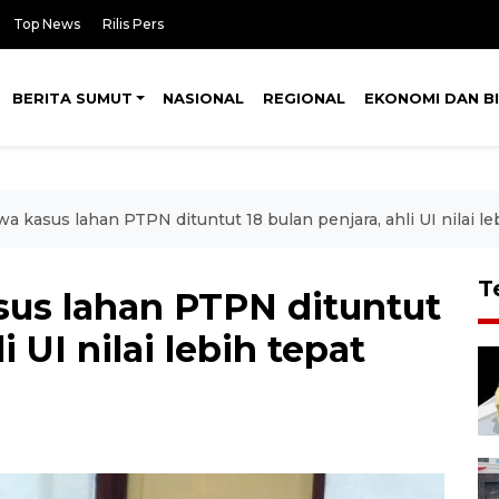
Top News
Rilis Pers
BERITA SUMUT
NASIONAL
REGIONAL
EKONOMI DAN BI
 kasus lahan PTPN dituntut 18 bulan penjara, ahli UI nilai le
T
us lahan PTPN dituntut
i UI nilai lebih tepat