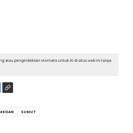
g atau pengindeksan otomatis untuk AI di situs web ini tanpa
Belanja turis asing beri angin
segar bagi ekonomi
2026-08-05 09:00:00
MEDAN
SUMUT