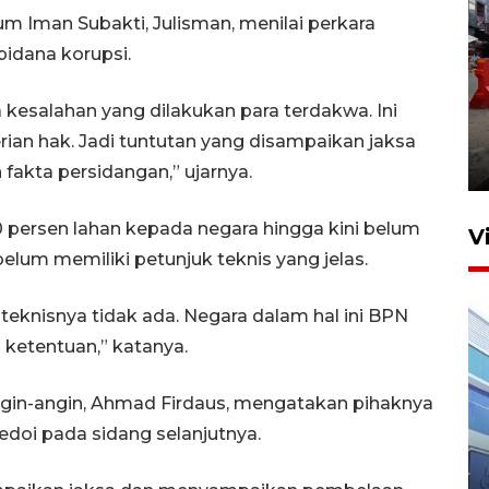
m Iman Subakti, Julisman, menilai perkara
idana korupsi.
Pelaporan SPT Tahunan di
kesalahan yang dilakukan para terdakwa. Ini
Sumut
an hak. Jadi tuntutan yang disampaikan jaksa
27 April 2026 15:34
fakta persidangan,” ujarnya.
 persen lahan kepada negara hingga kini belum
V
lum memiliki petunjuk teknis yang jelas.
teknisnya tidak ada. Negara dalam hal ini BPN
 ketentuan,” katanya.
ngin-angin, Ahmad Firdaus, mengatakan pihaknya
oi pada sidang selanjutnya.
IDAI perkuat kompetensi
dokter tangani penyakit