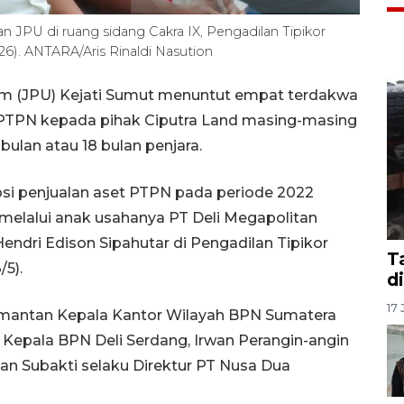
JPU di ruang sidang Cakra IX, Pengadilan Tipikor
6). ANTARA/Aris Rinaldi Nasution
m (JPU) Kejati Sumut menuntut empat terdakwa
 PTPN kepada pihak Ciputra Land masing-masing
ulan atau 18 bulan penjara.
si penjualan aset PTPN pada periode 2022
melalui anak usahanya PT Deli Megapolitan
endri Edison Sipahutar di Pengadilan Tipikor
T
5).
d
17 
 mantan Kepala Kantor Wilayah BPN Sumatera
 Kepala BPN Deli Serdang, Irwan Perangin-angin
man Subakti selaku Direktur PT Nusa Dua